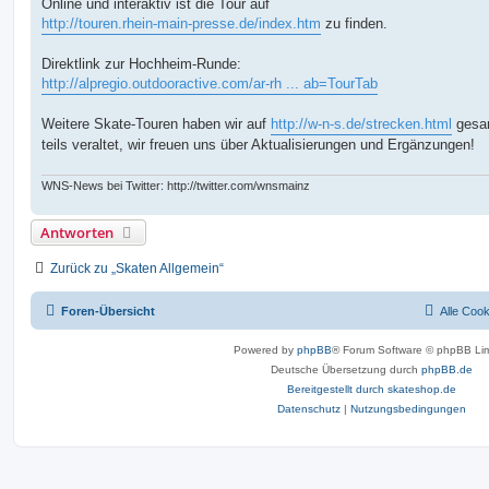
Online und interaktiv ist die Tour auf
http://touren.rhein-main-presse.de/index.htm
zu finden.
Direktlink zur Hochheim-Runde:
http://alpregio.outdooractive.com/ar-rh ... ab=TourTab
Weitere Skate-Touren haben wir auf
http://w-n-s.de/strecken.html
gesa
teils veraltet, wir freuen uns über Aktualisierungen und Ergänzungen!
WNS-News bei Twitter: http://twitter.com/wnsmainz
Antworten
Zurück zu „Skaten Allgemein“
Foren-Übersicht
Alle Coo
Powered by
phpBB
® Forum Software © phpBB Lim
Deutsche Übersetzung durch
phpBB.de
Bereitgestellt durch skateshop.de
Datenschutz
|
Nutzungsbedingungen