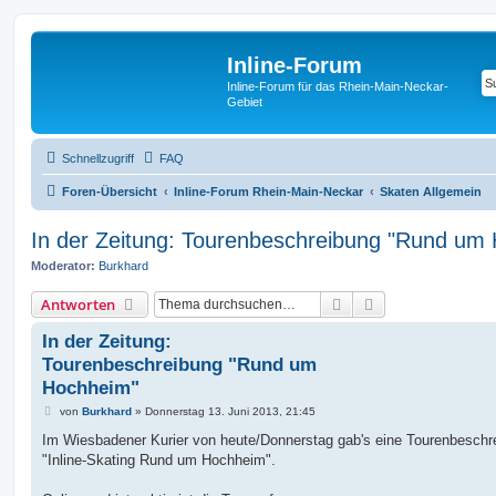
Inline-Forum
Inline-Forum für das Rhein-Main-Neckar-
Gebiet
Schnellzugriff
FAQ
Foren-Übersicht
Inline-Forum Rhein-Main-Neckar
Skaten Allgemein
In der Zeitung: Tourenbeschreibung "Rund um
Moderator:
Burkhard
Suche
Erweiterte Suche
Antworten
In der Zeitung:
Tourenbeschreibung "Rund um
Hochheim"
B
von
Burkhard
»
Donnerstag 13. Juni 2013, 21:45
e
i
Im Wiesbadener Kurier von heute/Donnerstag gab's eine Tourenbeschr
t
"Inline-Skating Rund um Hochheim".
r
a
g