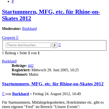
Suche
Startummern, MFG, etc. für Rhine-on-
Skates 2012
Moderator:
Burkhard
Gesperrt
Erweiterte
Suche
Suche
1 Beitrag • Seite
1
von
1
Burkhard
Beiträge:
442
Registriert:
Mittwoch 29. Juni 2005, 10:25
Wohnort:
Mainz
Startummern, MFG, etc. für Rhine-on-Skates 2012
Beitrag
von
Burkhard
»
Freitag 24. August 2012, 10:49
Für Startnummern, Mitfahrgelegenheiten, Hotelzimmer etc. gibt es
einen eigenen "Fred" im Bereich "Unsere Events":