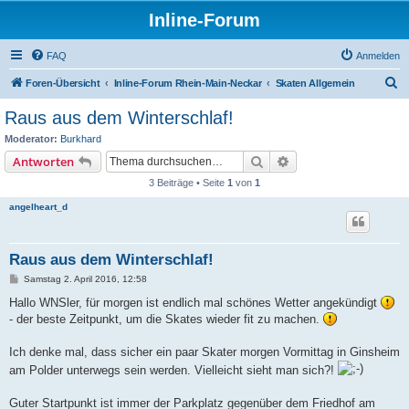
Inline-Forum
FAQ
Anmelden
S
Foren-Übersicht
Inline-Forum Rhein-Main-Neckar
Skaten Allgemein
u
Raus aus dem Winterschlaf!
c
Moderator:
Burkhard
h
Suche
Erweiterte Suche
Antworten
e
3 Beiträge • Seite
1
von
1
angelheart_d
Raus aus dem Winterschlaf!
B
Samstag 2. April 2016, 12:58
e
i
Hallo WNSler, für morgen ist endlich mal schönes Wetter angekündigt
t
- der beste Zeitpunkt, um die Skates wieder fit zu machen.
r
a
g
Ich denke mal, dass sicher ein paar Skater morgen Vormittag in Ginsheim
am Polder unterwegs sein werden. Vielleicht sieht man sich?!
Guter Startpunkt ist immer der Parkplatz gegenüber dem Friedhof am