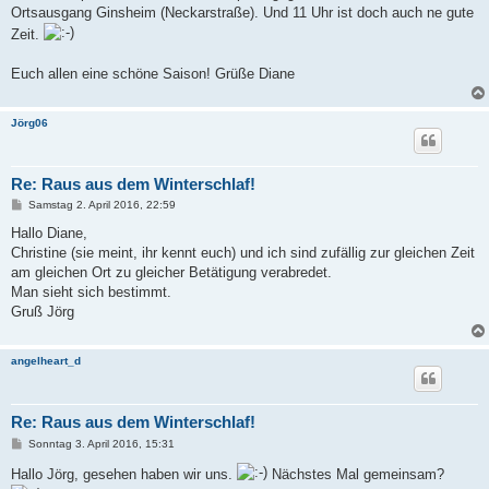
Ortsausgang Ginsheim (Neckarstraße). Und 11 Uhr ist doch auch ne gute
Zeit.
Euch allen eine schöne Saison! Grüße Diane
Jörg06
Re: Raus aus dem Winterschlaf!
B
Samstag 2. April 2016, 22:59
e
i
Hallo Diane,
t
Christine (sie meint, ihr kennt euch) und ich sind zufällig zur gleichen Zeit
r
a
am gleichen Ort zu gleicher Betätigung verabredet.
g
Man sieht sich bestimmt.
Gruß Jörg
angelheart_d
Re: Raus aus dem Winterschlaf!
B
Sonntag 3. April 2016, 15:31
e
i
Hallo Jörg, gesehen haben wir uns.
Nächstes Mal gemeinsam?
t