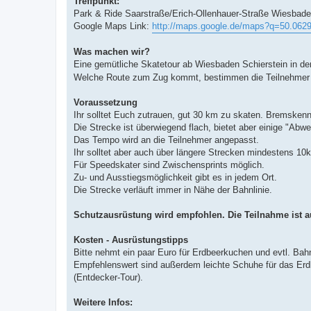
Treffpunkt:
Park & Ride Saarstraße/Erich-Ollenhauer-Straße Wiesbade
Google Maps Link:
http://maps.google.de/maps?q=50.0629
Was machen wir?
Eine gemütliche Skatetour ab Wiesbaden Schierstein in d
Welche Route zum Zug kommt, bestimmen die Teilnehmer 
Voraussetzung
Ihr solltet Euch zutrauen, gut 30 km zu skaten. Bremsken
Die Strecke ist überwiegend flach, bietet aber einige "Abw
Das Tempo wird an die Teilnehmer angepasst.
Ihr solltet aber auch über längere Strecken mindestens 1
Für Speedskater sind Zwischensprints möglich.
Zu- und Ausstiegsmöglichkeit gibt es in jedem Ort.
Die Strecke verläuft immer in Nähe der Bahnlinie.
Schutzausrüstung wird empfohlen. Die Teilnahme ist a
Kosten - Ausrüstungstipps
Bitte nehmt ein paar Euro für Erdbeerkuchen und evtl. Bahn
Empfehlenswert sind außerdem leichte Schuhe für das Erdb
(Entdecker-Tour).
Weitere Infos: