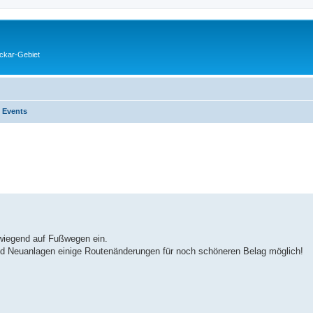
eckar-Gebiet
 Events
erte Suche
orwiegend auf Fußwegen ein.
und Neuanlagen einige Routenänderungen für noch schöneren Belag möglich!