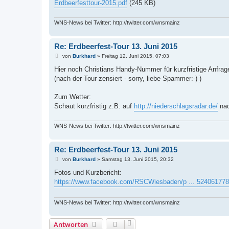
Erdbeerfesttour-2015.pdf
(245 KB)
WNS-News bei Twitter: http://twitter.com/wnsmainz
Re: Erdbeerfest-Tour 13. Juni 2015
B
von
Burkhard
»
Freitag 12. Juni 2015, 07:03
e
i
Hier noch Christians Handy-Nummer für kurzfristige Anfra
t
(nach der Tour zensiert - sorry, liebe Spammer:-) )
r
a
g
Zum Wetter:
Schaut kurzfristig z.B. auf
http://niederschlagsradar.de/
nac
WNS-News bei Twitter: http://twitter.com/wnsmainz
Re: Erdbeerfest-Tour 13. Juni 2015
B
von
Burkhard
»
Samstag 13. Juni 2015, 20:32
e
i
Fotos und Kurzbericht:
t
https://www.facebook.com/RSCWiesbaden/p ... 52406177
r
a
g
WNS-News bei Twitter: http://twitter.com/wnsmainz
Antworten