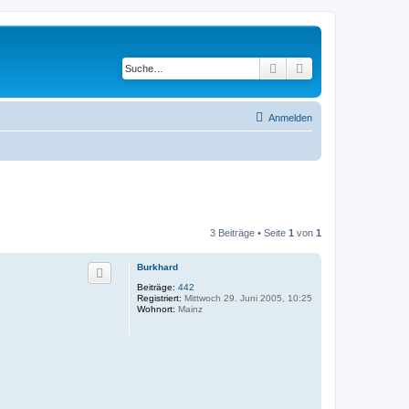
Suche
Erweiterte Suche
Anmelden
3 Beiträge • Seite
1
von
1
Burkhard
Beiträge:
442
Registriert:
Mittwoch 29. Juni 2005, 10:25
Wohnort:
Mainz