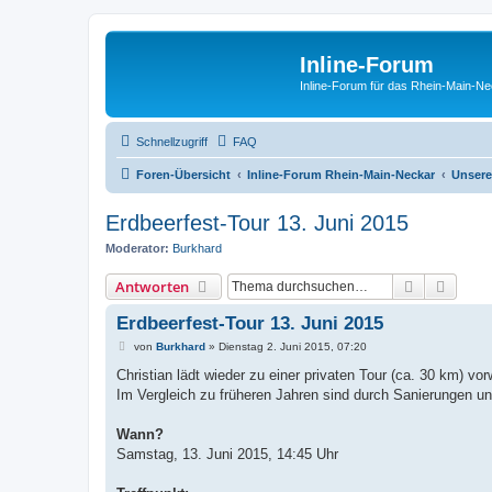
Inline-Forum
Inline-Forum für das Rhein-Main-N
Schnellzugriff
FAQ
Foren-Übersicht
Inline-Forum Rhein-Main-Neckar
Unsere
Erdbeerfest-Tour 13. Juni 2015
Moderator:
Burkhard
Suche
Erweit
Antworten
Erdbeerfest-Tour 13. Juni 2015
B
von
Burkhard
»
Dienstag 2. Juni 2015, 07:20
e
i
Christian lädt wieder zu einer privaten Tour (ca. 30 km) v
t
Im Vergleich zu früheren Jahren sind durch Sanierungen 
r
a
g
Wann?
Samstag, 13. Juni 2015, 14:45 Uhr