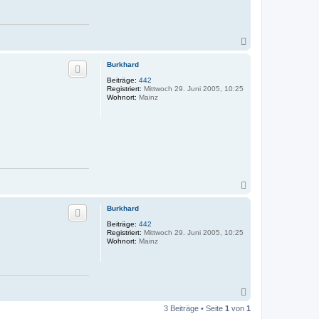
N
a
c
Burkhard
h
Beiträge:
442
o
Registriert:
Mittwoch 29. Juni 2005, 10:25
b
Wohnort:
Mainz
e
n
N
a
c
Burkhard
h
Beiträge:
442
o
Registriert:
Mittwoch 29. Juni 2005, 10:25
b
Wohnort:
Mainz
e
n
N
a
3 Beiträge • Seite
1
von
1
c