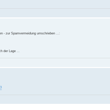
gen - zur Spamvermeidung umschrieben ...:
h der Lage ...
83