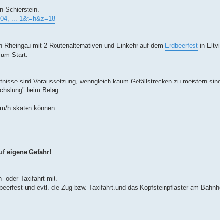
n-Schierstein.
04, ... 1&t=h&z=18
en Rheingau mit 2 Routenalternativen und Einkehr auf dem
Erdbeerfest
in Eltvi
am Start.
ntnisse sind Voraussetzung, wenngleich kaum Gefällstrecken zu meistern sind
echslung" beim Belag.
0km/h skaten können.
uf eigene Gefahr!
- oder Taxifahrt mit.
eerfest und evtl. die Zug bzw. Taxifahrt.und das Kopfsteinpflaster am Bahn