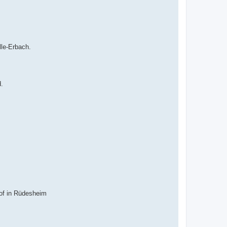
lle-Erbach.
.
hof in Rüdesheim