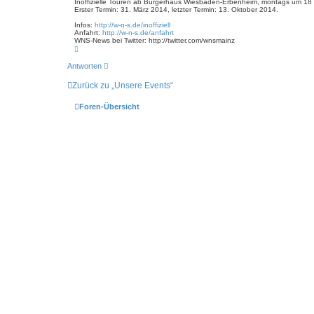
i
e
Inoffizielle Touren ab Bürgerhaus Wiesbaden-Erbenheim, montags um 18 U
e
r
Erster Termin: 31. März 2014, letzter Termin: 13. Oktober 2014.
t
e
r
n
Infos:
http://w-n-s.de/inoffiziell
a
Anfahrt:
http://w-n-s.de/anfahrt
g
WNS-News bei Twitter: http://twitter.com/wnsmainz
N
a
c
Antworten
h
o
Zurück zu „Unsere Events“
b
e
n
Foren-Übersicht