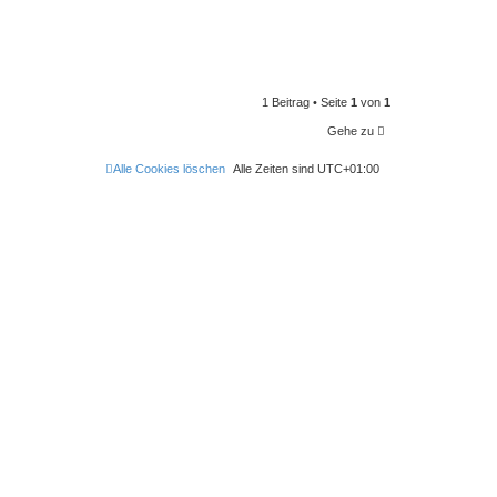
1 Beitrag • Seite
1
von
1
Gehe zu
Alle Cookies löschen
Alle Zeiten sind
UTC+01:00