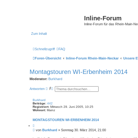
Inline-Forum
Inline-Forum für das Rhein-Main-N
Zum Inhalt
Schnellzugriff
FAQ
Foren-Übersicht
Inline-Forum Rhein-Main-Neckar
Unsere E
Montagstouren WI-Erbenheim 2014
Moderator:
Burkhard
S
E
Antworten
u
r
c
w
h
e
Burkhard
e
i
Beiträge:
442
t
Registriert:
Mittwoch 29. Juni 2005, 10:25
e
Wohnort:
Mainz
r
t
MONTAGSTOUREN WI-ERBENHEIM 2014
e
S
Z
i
u
B
von
Burkhard
»
Sonntag 30. März 2014, 21:00
t
c
e
i
h