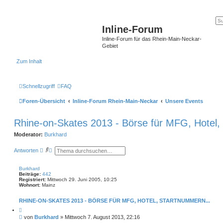
Inline-Forum
Inline-Forum für das Rhein-Main-Neckar-
Gebiet
Zum Inhalt
Schnellzugriff
FAQ
Foren-Übersicht
Inline-Forum Rhein-Main-Neckar
Unsere Events
Rhine-on-Skates 2013 - Börse für MFG, Hotel,
Moderator:
Burkhard
S
E
Antworten
u
r
c
w
h
e
Burkhard
e
i
Beiträge:
442
t
Registriert:
Mittwoch 29. Juni 2005, 10:25
e
Wohnort:
Mainz
r
t
RHINE-ON-SKATES 2013 - BÖRSE FÜR MFG, HOTEL, STARTNUMMERN...
e
S
Z
i
u
B
von
Burkhard
»
Mittwoch 7. August 2013, 22:16
t
c