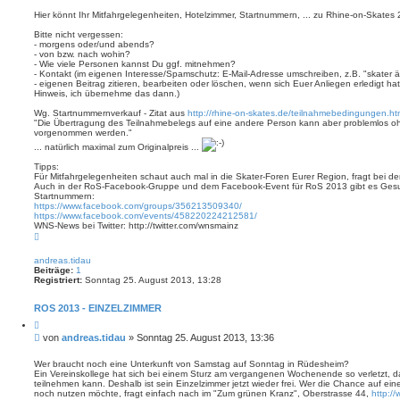
e
i
h
i
e
Hier könnt Ihr Mitfahrgelegenheiten, Hotelzimmer, Startnummern, ... zu Rhine-on-Skate
e
r
t
e
Bitte nicht vergessen:
r
n
- morgens oder/und abends?
a
- von bzw. nach wohin?
g
- Wie viele Personen kannst Du ggf. mitnehmen?
- Kontakt (im eigenen Interesse/Spamschutz: E-Mail-Adresse umschreiben, z.B. "skater 
- eigenen Beitrag zitieren, bearbeiten oder löschen, wenn sich Euer Anliegen erledigt ha
Hinweis, ich übernehme das dann.)
Wg. Startnummernverkauf - Zitat aus
http://rhine-on-skates.de/teilnahmebedingungen.ht
"Die Übertragung des Teilnahmebelegs auf eine andere Person kann aber problemlos oh
vorgenommen werden."
... natürlich maximal zum Originalpreis ...
Tipps:
Für Mitfahrgelegenheiten schaut auch mal in die Skater-Foren Eurer Region, fragt bei de
Auch in der RoS-Facebook-Gruppe und dem Facebook-Event für RoS 2013 gibt es Gesu
Startnummern:
https://www.facebook.com/groups/356213509340/
https://www.facebook.com/events/458220224212581/
WNS-News bei Twitter: http://twitter.com/wnsmainz
N
a
c
andreas.tidau
h
Beiträge:
1
o
Registriert:
Sonntag 25. August 2013, 13:28
b
e
n
ROS 2013 - EINZELZIMMER
Z
i
B
von
andreas.tidau
»
Sonntag 25. August 2013, 13:36
t
e
i
i
e
Wer braucht noch eine Unterkunft von Samstag auf Sonntag in Rüdesheim?
r
Ein Vereinskollege hat sich bei einem Sturz am vergangenen Wochenende so verletzt, 
t
e
teilnehmen kann. Deshalb ist sein Einzelzimmer jetzt wieder frei. Wer die Chance auf e
r
n
noch nutzen möchte, fragt einfach nach im "Zum grünen Kranz", Oberstrasse 44,
http:/
a