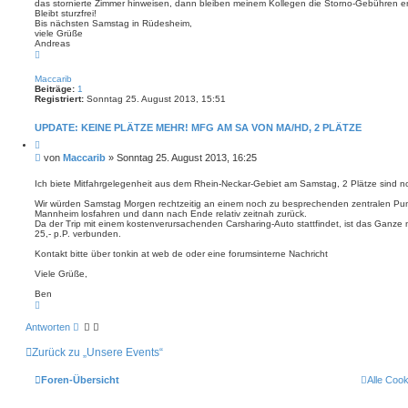
das stornierte Zimmer hinweisen, dann bleiben meinem Kollegen die Storno-Gebühren er
g
Bleibt sturzfrei!
Bis nächsten Samstag in Rüdesheim,
viele Grüße
Andreas
N
a
c
Maccarib
h
Beiträge:
1
o
Registriert:
Sonntag 25. August 2013, 15:51
b
e
n
UPDATE: KEINE PLÄTZE MEHR! MFG AM SA VON MA/HD, 2 PLÄTZE
Z
i
B
von
Maccarib
»
Sonntag 25. August 2013, 16:25
t
e
i
i
e
Ich biete Mitfahrgelegenheit aus dem Rhein-Neckar-Gebiet am Samstag, 2 Plätze sind no
r
t
e
Wir würden Samstag Morgen rechtzeitig an einem noch zu besprechenden zentralen Pun
r
n
Mannheim losfahren und dann nach Ende relativ zeitnah zurück.
a
Da der Trip mit einem kostenverursachenden Carsharing-Auto stattfindet, ist das Ganze
g
25,- p.P. verbunden.
Kontakt bitte über tonkin at web de oder eine forumsinterne Nachricht
Viele Grüße,
Ben
N
a
c
Antworten
h
o
Zurück zu „Unsere Events“
b
e
n
Foren-Übersicht
Alle Coo