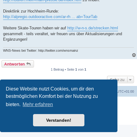
Direktlink zur Hochheim-Runde:
http://alpregio.outdooractive.com/ar-rh ... ab=TourTab
Weitere Skate-Touren haben wir auf
http://w-n-s.de/strecken.html
gesammelt - teils veraltet, wir freuen uns über Aktualisierungen und
Ergänzungen!
WNS-News bei Twitter: http://twitter.com/wnsmainz
Antworten
1 Beitrag • Seite
1
von
1
Gehe zu
Diese Website nutzt Cookies, um dir den
Foren-Übersicht
Alle Cookies löschen
Alle Zeiten sind
UTC+01:00
bestmöglichen Komfort bei der Nutzung zu
Powered by
phpBB
® Forum Software © phpBB Limited
bieten.
Mehr erfahren
Deutsche Übersetzung durch
phpBB.de
Bereitgestellt durch skateshop.de
Datenschutz
|
Nutzungsbedingungen
Verstanden!