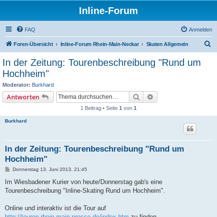
Inline-Forum
FAQ
Anmelden
S
Foren-Übersicht
Inline-Forum Rhein-Main-Neckar
Skaten Allgemein
u
In der Zeitung: Tourenbeschreibung "Rund um
c
Hochheim"
h
Moderator:
Burkhard
e
Suche
Erweiterte Suche
Antworten
1 Beitrag • Seite
1
von
1
Burkhard
In der Zeitung: Tourenbeschreibung "Rund um
Hochheim"
B
Donnerstag 13. Juni 2013, 21:45
e
i
Im Wiesbadener Kurier von heute/Donnerstag gab's eine
t
Tourenbeschreibung "Inline-Skating Rund um Hochheim".
r
a
g
Online und interaktiv ist die Tour auf
http://touren.rhein-main-presse.de/index.htm
zu finden.