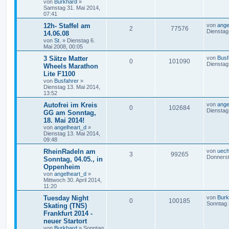
von
Burkhard
»
Samstag 31. Mai 2014,
07:41
12h- Staffel am
von
ange
2
77576
Dienstag
14.06.08
von
St.
»
Dienstag 6.
Mai 2008, 00:05
3 Sätze Matter
von
Busf
0
101090
Dienstag
Wheels Marathon
Lite F1100
von
Busfahrer
»
Dienstag 13. Mai 2014,
13:52
Autofrei im Kreis
von
ange
0
102684
Dienstag
GG am Sonntag,
18. Mai 2014!
von
angelheart_d
»
Dienstag 13. Mai 2014,
09:48
RheinRadeln am
von
uech
3
99265
Donnerst
Sonntag, 04.05., in
Oppenheim
von
angelheart_d
»
Mittwoch 30. April 2014,
11:20
Tuesday Night
von
Burk
0
100185
Sonntag 
Skating (TNS)
Frankfurt 2014 -
neuer Startort
von
Burkhard
»
Sonntag