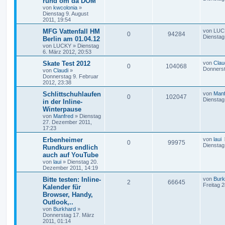
rund öm dä DOM
von
kwcolonia
»
Dienstag 9. August
2011, 19:54
MFG Vattenfall HM
von
LUC
0
94284
Dienstag
Berlin am 01.04.12
von
LUCKY
»
Dienstag
6. März 2012, 20:53
Skate Test 2012
von
Clau
0
104068
Donnerst
von
Claudi
»
Donnerstag 9. Februar
2012, 23:38
Schlittschuhlaufen
von
Manf
0
102047
Dienstag
in der Inline-
Winterpause
von
Manfred
»
Dienstag
27. Dezember 2011,
17:23
Erbenheimer
von
laui
0
99975
Dienstag
Rundkurs endlich
auch auf YouTube
von
laui
»
Dienstag 20.
Dezember 2011, 14:19
Bitte testen: Inline-
von
Burk
2
66645
Freitag 
Kalender für
Browser, Handy,
Outlook,..
von
Burkhard
»
Donnerstag 17. März
2011, 01:14