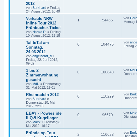
2012
von
Burkhard
»
Freitag
24. August 2012, 10:49
Verkaufe NRW
von
Hara
1
54466
Montag 1
Inline Tour 2012
Frühbucher-Ticket
von
Harald D.
»
Freitag
10. August 2012, 19:18
Tal toTal am
von
ange
0
104475
Freitag 2
Sonntag,
24.06.2012
von
angelheart_d
»
Freitag 22. Juni 2012,
09:02
1 bis 2
von
MdU
0
100848
Donnerst
Zimmerwohnung
gesucht
von
MdU
»
Donnerstag
31. Mai 2012, 19:01
Rheinradeln 2012
von
Burk
0
110229
Donnerst
von
Burkhard
»
Donnerstag 10. Mai
2012, 22:10
EBAY - Powerslide
von
Max
0
96579
Dienstag
ILQ-9 Kugellager
von
Maxx
»
Dienstag 8.
Mai 2012, 16:17
Fründe op Tour
von
Burk
2
116623
Dienstag 