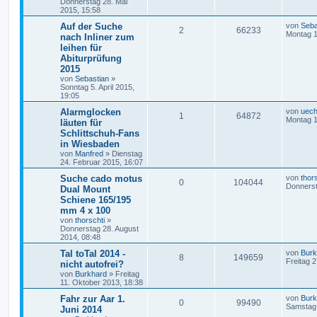
Donnerstag 28. Mai
2015, 15:58
Auf der Suche
von
Seba
2
66233
Montag 1
nach Inliner zum
leihen für
Abiturprüfung
2015
von
Sebastian
»
Sonntag 5. April 2015,
19:05
Alarmglocken
von
uech
1
64872
Montag 1
läuten für
Schlittschuh-Fans
in Wiesbaden
von
Manfred
»
Dienstag
24. Februar 2015, 16:07
Suche cado motus
von
thor
0
104044
Donnerst
Dual Mount
Schiene 165/195
mm 4 x 100
von
thorschti
»
Donnerstag 28. August
2014, 08:48
Tal toTal 2014 -
von
Burk
8
149659
Freitag 2
nicht autofrei?
von
Burkhard
»
Freitag
11. Oktober 2013, 18:38
Fahr zur Aar 1.
von
Burk
0
99490
Samstag 
Juni 2014