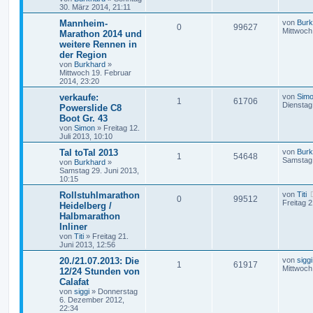
30. März 2014, 21:11
Mannheim-
von
Burk
0
99627
Mittwoch
Marathon 2014 und
weitere Rennen in
der Region
von
Burkhard
»
Mittwoch 19. Februar
2014, 23:20
verkaufe:
von
Sim
1
61706
Dienstag
Powerslide C8
Boot Gr. 43
von
Simon
»
Freitag 12.
Juli 2013, 10:10
Tal toTal 2013
von
Burk
1
54648
Samstag 
von
Burkhard
»
Samstag 29. Juni 2013,
10:15
Rollstuhlmarathon
von
Titi
0
99512
Freitag 2
Heidelberg /
Halbmarathon
Inliner
von
Titi
»
Freitag 21.
Juni 2013, 12:56
20./21.07.2013: Die
von
siggi
1
61917
Mittwoch
12/24 Stunden von
Calafat
von
siggi
»
Donnerstag
6. Dezember 2012,
22:34