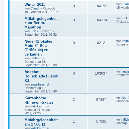
Winter 2011
von
Clau
0
104197
Mittwoch
von
Claudi
»
Mittwoch
19. Oktober 2011, 21:07
Mitfahrgelegenheit
von
Erik
0
104274
Freitag 
zum Berlin-
Marathon
von
Erik
»
Freitag 16.
September 2011, 07:52
Neue K2 Skates
von
redh
0
102121
Donnerst
Moto 84 Boa
(Größe 44) zu
verkaufen
von
redhorn
»
Donnerstag 15.
September 2011, 18:00
Angebot:
von
ange
0
103637
Donnerst
Rollerblade Fusion
X3
von
angelheart_d
»
Donnerstag 1.
September 2011, 16:48
Kartenbörse
von
lea
2
67387
Mittwoch
Rhine-on-Skates
von
katinka-mz
»
Sonntag 21. August
2011, 21:26
Mitfahrgelegenheit
von
Mic
1
57096
Montag 8
am 27.08.11
von
katinka-mz
»