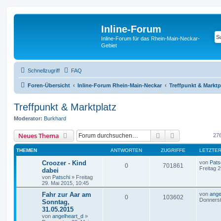
Inline-Forum
Inline-Forum für das Rhein-Main-Neckar-
Gebiet
Schnellzugriff
FAQ
Foren-Übersicht
Inline-Forum Rhein-Main-Neckar
Treffpunkt & Marktp
Treffpunkt & Marktplatz
Moderator:
Burkhard
Suche
Erweiterte Suc
Neues Thema
27
THEMEN
ANTWORTEN
ZUGRIFFE
LETZTER
Croozer - Kind
von
Pats
0
701861
Freitag 2
dabei
von
Patschi
»
Freitag
29. Mai 2015, 10:45
Fahr zur Aar am
von
ange
0
103602
Donnerst
Sonntag,
31.05.2015
von
angelheart_d
»