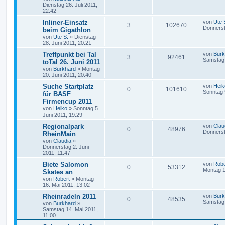
Dienstag 26. Juli 2011,
22:42
Inliner-Einsatz
von
Ute 
3
102670
Donnerst
beim Gigathlon
von
Ute S.
»
Dienstag
28. Juni 2011, 20:21
Treffpunkt bei Tal
von
Burk
3
92461
Samstag 
toTal 26. Juni 2011
von
Burkhard
»
Montag
20. Juni 2011, 20:40
Suche Startplatz
von
Heik
0
101610
Sonntag 
für BASF
Firmencup 2011
von
Heiko
»
Sonntag 5.
Juni 2011, 19:29
Regionalpark
von
Clau
0
48976
Donnerst
RheinMain
von
Claudia
»
Donnerstag 2. Juni
2011, 11:47
Biete Salomon
von
Robe
0
53312
Montag 1
Skates an
von
Robert
»
Montag
16. Mai 2011, 13:02
Rheinradeln 2011
von
Burk
0
48535
Samstag 
von
Burkhard
»
Samstag 14. Mai 2011,
11:00