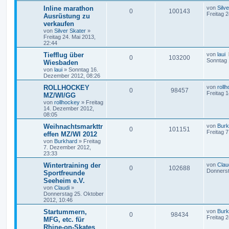
Inline marathon
von
Silv
0
100143
Freitag 2
Ausrüstung zu
verkaufen
von
Silver Skater
»
Freitag 24. Mai 2013,
22:44
Tiefflug über
von
laui
0
103200
Sonntag 
Wiesbaden
von
laui
»
Sonntag 16.
Dezember 2012, 08:26
ROLLHOCKEY
von
roll
0
98457
Freitag 
MZ/WI/GG
von
rollhockey
»
Freitag
14. Dezember 2012,
08:05
Weihnachtsmarkttr
von
Burk
0
101151
Freitag 
effen MZ/WI 2012
von
Burkhard
»
Freitag
7. Dezember 2012,
23:33
Wintertraining der
von
Clau
0
102688
Donnerst
Sportfreunde
Seeheim e.V.
von
Claudi
»
Donnerstag 25. Oktober
2012, 10:46
Startummern,
von
Burk
0
98434
Freitag 
MFG, etc. für
Rhine-on-Skates