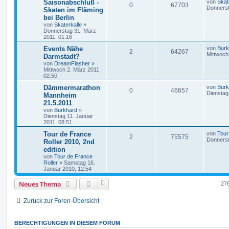
Saisonabschluß -
von
Skat
0
67703
Donnerst
Skaten im Fläming
bei Berlin
von
Skaterkalle
»
Donnerstag 31. März
2011, 01:16
Events Nähe
von
Burk
2
64267
Mittwoch
Darmstadt?
von
DreamFlasher
»
Mittwoch 2. März 2011,
02:50
Dämmermarathon
von
Burk
0
46657
Dienstag
Mannheim
21.5.2011
von
Burkhard
»
Dienstag 11. Januar
2011, 08:51
Tour de France
von
Tour
2
75575
Donnerst
Roller 2010, 2nd
edition
von
Tour de France
Roller
»
Samstag 16.
Januar 2010, 12:54
Neues Thema
27
Zurück zur Foren-Übersicht
BERECHTIGUNGEN IN DIESEM FORUM