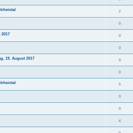
lrheintal
2
0
t 2017
0
0
ag, 19. August 2017
0
0
lrheintal
5
0
0
4