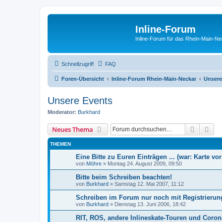
Inline-Forum
Inline-Forum für das Rhein-Main-N
Schnellzugriff
FAQ
Foren-Übersicht
Inline-Forum Rhein-Main-Neckar
Unsere
Unsere Events
Moderator:
Burkhard
Suche
Erw
Neues Thema
THEMEN
Eine Bitte zu Euren Einträgen ... (war: Karte vor
von
Möhre
»
Montag 24. August 2009, 09:50
Bitte beim Schreiben beachten!
von
Burkhard
»
Samstag 12. Mai 2007, 11:12
Schreiben im Forum nur noch mit Registrierun
von
Burkhard
»
Dienstag 13. Juni 2006, 18:42
RIT, ROS, andere Inlineskate-Touren und Coron