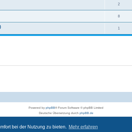
2
8
)
1
Powered by
phpBB
® Forum Software © phpBB Limited
Deutsche Übersetzung durch
phpBB.de
Bereitgestellt durch skateshop.de
Datenschutz
|
Nutzungsbedingungen
mfort bei der Nutzung zu bieten.
Mehr erfahren