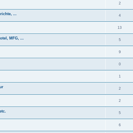
2
ichte, ...
4
13
tel, MFG, ...
5
9
0
1
ur
2
2
etc.
5
6