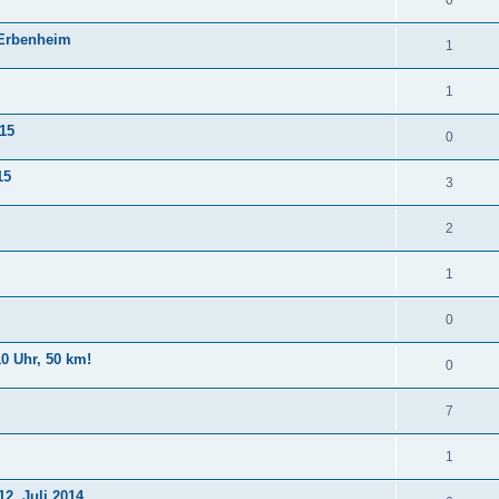
0
-Erbenheim
1
1
15
0
15
3
2
1
0
0 Uhr, 50 km!
0
7
1
2. Juli 2014