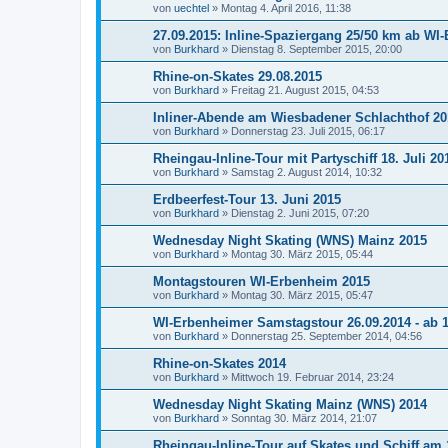
von
uechtel
»
Montag 4. April 2016, 11:38
27.09.2015: Inline-Spaziergang 25/50 km ab WI
von
Burkhard
»
Dienstag 8. September 2015, 20:00
Rhine-on-Skates 29.08.2015
von
Burkhard
»
Freitag 21. August 2015, 04:53
Inliner-Abende am Wiesbadener Schlachthof 20
von
Burkhard
»
Donnerstag 23. Juli 2015, 06:17
Rheingau-Inline-Tour mit Partyschiff 18. Juli 20
von
Burkhard
»
Samstag 2. August 2014, 10:32
Erdbeerfest-Tour 13. Juni 2015
von
Burkhard
»
Dienstag 2. Juni 2015, 07:20
Wednesday Night Skating (WNS) Mainz 2015
von
Burkhard
»
Montag 30. März 2015, 05:44
Montagstouren WI-Erbenheim 2015
von
Burkhard
»
Montag 30. März 2015, 05:47
WI-Erbenheimer Samstagstour 26.09.2014 - ab 1
von
Burkhard
»
Donnerstag 25. September 2014, 04:56
Rhine-on-Skates 2014
von
Burkhard
»
Mittwoch 19. Februar 2014, 23:24
Wednesday Night Skating Mainz (WNS) 2014
von
Burkhard
»
Sonntag 30. März 2014, 21:07
Rheingau-Inline-Tour auf Skates und Schiff am 1