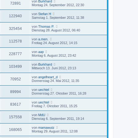
von
Burkhard
72891
Montag 24. September 2012, 22:30
von
Stefan H
122940
Samstag 1. September 2012, 11:38
von
Thomas P.
325454
Dienstag 28. August 2012, 06:40
von
a.men.
112578
Freitag 24. August 2012, 14:15
von
aap
228777
Montag 6. August 2012, 23:42
von
Burkhard
103499
Mittwoch 13. Juni 2012, 23:13
von
angelheart_d
70952
Donnerstag 24. Mai 2012, 11:35
von
uechtel
89994
Donnerstag 27. Oktober 2011, 16:28
von
uechtel
83617
Freitag 7. Oktober 2011, 15:25
von
MdU
157558
Dienstag 6. September 2011, 19:14
von
mamawutz
168065
Montag 29. August 2011, 12:08