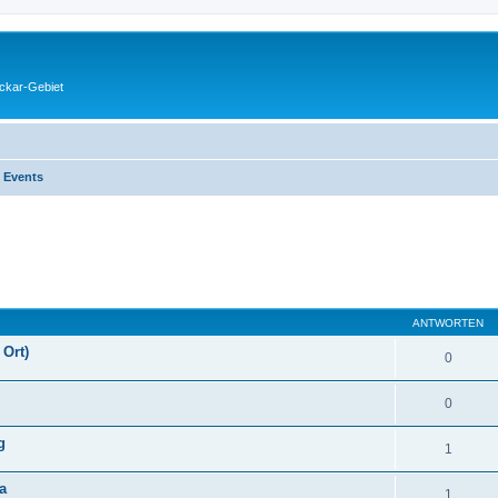
eckar-Gebiet
 Events
eiterte Suche
ANTWORTEN
 Ort)
0
0
g
1
a
1