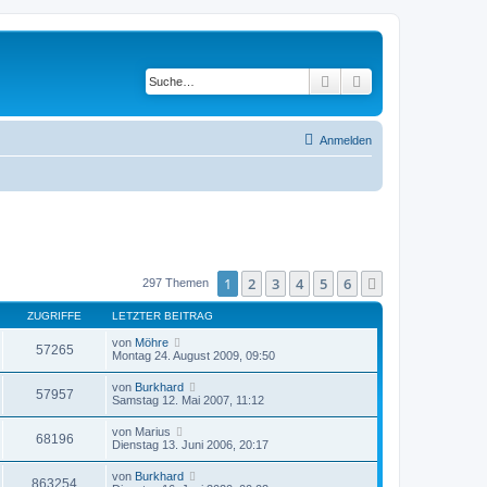
Suche
Erweiterte Suche
Anmelden
1
2
3
4
5
6
Nächste
297 Themen
ZUGRIFFE
LETZTER BEITRAG
von
Möhre
57265
Montag 24. August 2009, 09:50
von
Burkhard
57957
Samstag 12. Mai 2007, 11:12
von
Marius
68196
Dienstag 13. Juni 2006, 20:17
von
Burkhard
863254