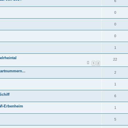
6
0
0
0
1
elrheintal
22
1
2
tartnummern...
2
1
Schiff
6
 WI-Erbenheim
1
5