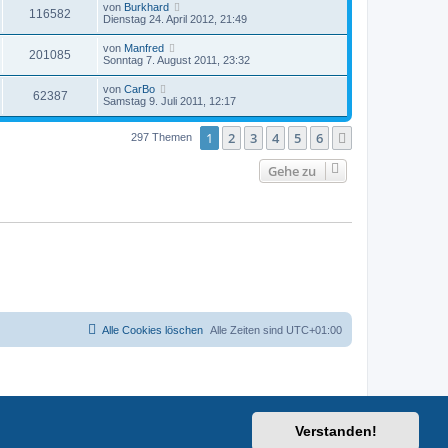
von
Burkhard
116582
Dienstag 24. April 2012, 21:49
von
Manfred
201085
Sonntag 7. August 2011, 23:32
von
CarBo
62387
Samstag 9. Juli 2011, 12:17
1
2
3
4
5
6
Nächste
297 Themen
Gehe zu
Alle Cookies löschen
Alle Zeiten sind
UTC+01:00
Verstanden!