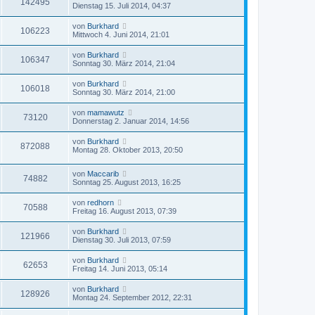
142495
Dienstag 15. Juli 2014, 04:37
von
Burkhard
106223
Mittwoch 4. Juni 2014, 21:01
von
Burkhard
106347
Sonntag 30. März 2014, 21:04
von
Burkhard
106018
Sonntag 30. März 2014, 21:00
von
mamawutz
73120
Donnerstag 2. Januar 2014, 14:56
von
Burkhard
872088
Montag 28. Oktober 2013, 20:50
von
Maccarib
74882
Sonntag 25. August 2013, 16:25
von
redhorn
70588
Freitag 16. August 2013, 07:39
von
Burkhard
121966
Dienstag 30. Juli 2013, 07:59
von
Burkhard
62653
Freitag 14. Juni 2013, 05:14
von
Burkhard
128926
Montag 24. September 2012, 22:31