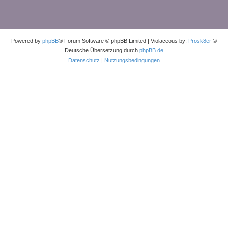
Powered by
phpBB
® Forum Software © phpBB Limited
| Violaceous by:
Prosk8er
©
Deutsche Übersetzung durch
phpBB.de
Datenschutz
|
Nutzungsbedingungen