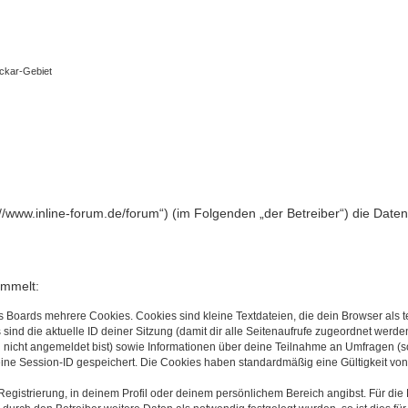
eckar-Gebiet
ps://www.inline-forum.de/forum“) (im Folgenden „der Betreiber“) die D
ammelt:
s Boards mehrere Cookies. Cookies sind kleine Textdateien, die dein Browser als
 sind die aktuelle ID deiner Sitzung (damit dir alle Seitenaufrufe zugeordnet werd
u nicht angemeldet bist) sowie Informationen über deine Teilnahme an Umfragen (s
eine Session-ID gespeichert. Die Cookies haben standardmäßig eine Gültigkeit von 
Registrierung, in deinem Profil oder deinem persönlichem Bereich angibst. Für di