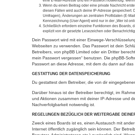
eine E-Mail-Adresse und ein Passwort notwendig. Wenn du
Wenn du einen Beitrag oder eine private Nachricht erste
diesen Fällen wird auch deine IP-Adresse gespeichert. 
Umfragen), Änderungen an zentralen Profildaten (E-Mai
Kennzeichnung (User Agent) wird nur in der „Wer ist onl
Schließlich erfordern einzelne Funktionen des Boards,
explizit von dir gesetzte Lesezeichen oder Benachrichti
Dein Passwort wird mit einer Einwege-Verschlüsselung 
Webseiten zu verwenden. Das Passwort ist dein Schlü
Betreibers, von phpBB Limited oder ein Dritter berec
mein Passwort vergessen“ benutzen. Die phpBB-Softw
Passwort an diese Adresse, mit dem du dann auf das 
GESTATTUNG DER DATENSPEICHERUNG
Du gestattest dem Betreiber, die von dir eingegeben
Darüber hinaus ist der Betreiber berechtigt, im Rahm
und Aktionen zusammen mit deiner IP-Adresse und de
Nachverfolgbarkeit notwendig ist.
REGELUNGEN BEZÜGLICH DER WEITERGABE DEINE
Zweck eines Boards ist es, einen Austausch mit andere
Internet öffentlich zugänglich sein können. Der Betrei