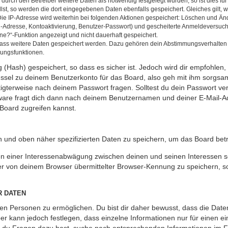
rch den Betreiber weitere Daten als notwendig festgelegt wurden, so ist dies für 
llst, so werden die dort eingegebenen Daten ebenfalls gespeichert. Gleiches gilt, 
Die IP-Adresse wird weiterhin bei folgenden Aktionen gespeichert: Löschen und Än
l-Adresse, Kontoaktivierung, Benutzer-Passwort) und gescheiterte Anmeldeversuch
ine?“-Funktion angezeigt und nicht dauerhaft gespeichert.
 dass weitere Daten gespeichert werden. Dazu gehören dein Abstimmungsverhalten
gungsfunktionen.
(Hash) gespeichert, so dass es sicher ist. Jedoch wird dir empfohlen, 
ssel zu deinem Benutzerkonto für das Board, also geh mit ihm sorgsam
htigterweise nach deinem Passwort fragen. Solltest du dein Passwort v
are fragt dich dann nach deinem Benutzernamen und deiner E-Mail-Ad
Board zugreifen kannst.
en und oben näher spezifizierten Daten zu speichern, um das Board bet
en einer Interessenabwägung zwischen deinen und seinen Interessen sow
r von deinem Browser übermittelter Browser-Kennung zu speichern, so
R DATEN
n Personen zu ermöglichen. Du bist dir daher bewusst, dass die Daten d
ber kann jedoch festlegen, dass einzelne Informationen nur für einen ei