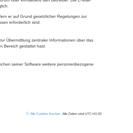
rum oder kontaktiere den Betreiber. Die E-Mail-
lich.
ofern er auf Grund gesetzlicher Regelungen zur
sen erforderlich sind.
zur Übermittlung zentraler Informationen über das
n Bereich gestattet hast.
reichen seiner Software weitere personenbezogene
Alle Cookies löschen
Alle Zeiten sind
UTC+01:00