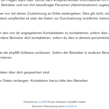
n du Fragen dazu hast, suche nach entsprechenden Informationen im Fo
n Betreiber und von ihm beauftragte Personen (Administratoren) zugäng
r nur mit deiner Zustimmung an Dritte weitergeben. Dies gilt nicht, s
n) verpflichtet ist oder die Daten zur Durchsetzung rechtlicher Interes
er den von dir angegebenen Kontaktdaten zu kontaktieren, sofern dies 
andere Benutzer dich kontaktieren, sofern du dies in deinem persönliche
, die die phpBB-Software umfassen. Sofern der Betreiber in anderen Be
ormieren.
 Daten über dich gespeichert sind.
 Daten verlangen. Kontaktiere hierzu bitte den Betreiber.
Powered by
phpBB
® Forum Software © phpBB Limited
Deutsche Übersetzung durch
phpBB.de