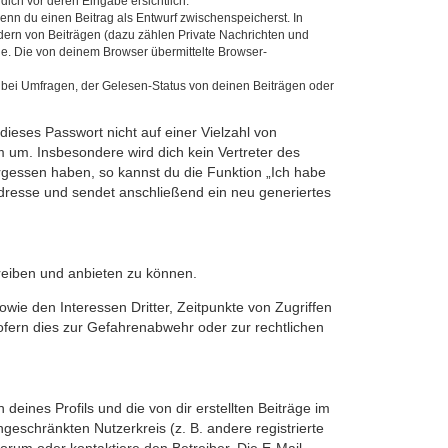
dich vor deren Eingabe ersichtlich.
wenn du einen Beitrag als Entwurf zwischenspeicherst. In
dern von Beiträgen (dazu zählen Private Nachrichten und
e. Die von deinem Browser übermittelte Browser-
 bei Umfragen, der Gelesen-Status von deinen Beiträgen oder
dieses Passwort nicht auf einer Vielzahl von
 um. Insbesondere wird dich kein Vertreter des
ergessen haben, so kannst du die Funktion „Ich habe
resse und sendet anschließend ein neu generiertes
reiben und anbieten zu können.
ie den Interessen Dritter, Zeitpunkte von Zugriffen
fern dies zur Gefahrenabwehr oder zur rechtlichen
eines Profils und die von dir erstellten Beiträge im
ngeschränkten Nutzerkreis (z. B. andere registrierte