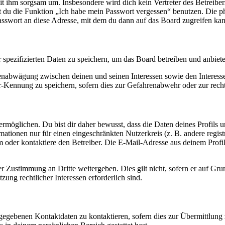
it ihm sorgsam um. Insbesondere wird dich kein Vertreter des Betreibe
nst du die Funktion „Ich habe mein Passwort vergessen“ benutzen. Di
asswort an diese Adresse, mit dem du dann auf das Board zugreifen kan
r spezifizierten Daten zu speichern, um das Board betreiben und anbiet
ssenabwägung zwischen deinen und seinen Interessen sowie den Interes
-Kennung zu speichern, sofern dies zur Gefahrenabwehr oder zur recht
möglichen. Du bist dir daher bewusst, dass die Daten deines Profils und
mationen nur für einen eingeschränkten Nutzerkreis (z. B. andere regist
oder kontaktiere den Betreiber. Die E-Mail-Adresse aus deinem Profil 
r Zustimmung an Dritte weitergeben. Dies gilt nicht, sofern er auf Gr
zung rechtlicher Interessen erforderlich sind.
ngegebenen Kontaktdaten zu kontaktieren, sofern dies zur Übermittlung z