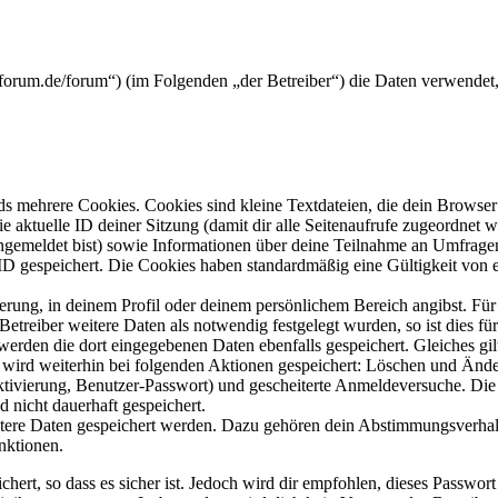
ne-forum.de/forum“) (im Folgenden „der Betreiber“) die Daten verwend
s mehrere Cookies. Cookies sind kleine Textdateien, die dein Browser 
ie aktuelle ID deiner Sitzung (damit dir alle Seitenaufrufe zugeordnet
angemeldet bist) sowie Informationen über deine Teilnahme an Umfragen
ID gespeichert. Die Cookies haben standardmäßig eine Gültigkeit von e
ierung, in deinem Profil oder deinem persönlichem Bereich angibst. Für
reiber weitere Daten als notwendig festgelegt wurden, so ist dies für 
 werden die dort eingegebenen Daten ebenfalls gespeichert. Gleiches gi
e wird weiterhin bei folgenden Aktionen gespeichert: Löschen und Änd
ktivierung, Benutzer-Passwort) und gescheiterte Anmeldeversuche. D
d nicht dauerhaft gespeichert.
eitere Daten gespeichert werden. Dazu gehören dein Abstimmungsverhal
nktionen.
ert, so dass es sicher ist. Jedoch wird dir empfohlen, dieses Passwor