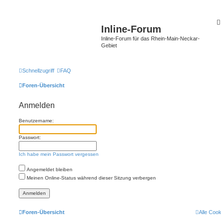
Inline-Forum
Inline-Forum für das Rhein-Main-Neckar-
Gebiet
Schnellzugriff
FAQ
Foren-Übersicht
Anmelden
Benutzername:
Passwort:
Ich habe mein Passwort vergessen
Angemeldet bleiben
Meinen Online-Status während dieser Sitzung verbergen
Foren-Übersicht
Alle Coo