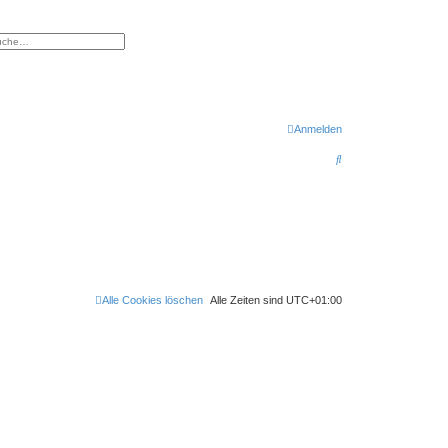
eiterte Suche
Anmelden
S
u
c
h
e
Alle Cookies löschen
Alle Zeiten sind
UTC+01:00