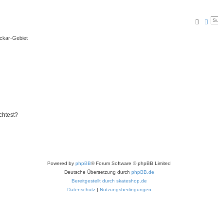
Suche
Erw
eckar-Gebiet
chtest?
Powered by
phpBB
® Forum Software © phpBB Limited
Deutsche Übersetzung durch
phpBB.de
Bereitgestellt durch skateshop.de
Datenschutz
|
Nutzungsbedingungen