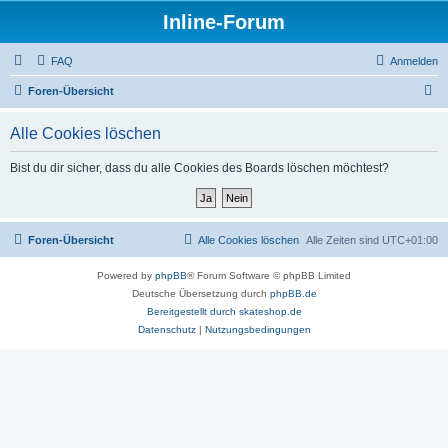
Inline-Forum
FAQ
Anmelden
S
Foren-Übersicht
u
Alle Cookies löschen
c
h
Bist du dir sicher, dass du alle Cookies des Boards löschen möchtest?
e
Foren-Übersicht
Alle Cookies löschen
Alle Zeiten sind
UTC+01:00
Powered by
phpBB
® Forum Software © phpBB Limited
Deutsche Übersetzung durch
phpBB.de
Bereitgestellt durch skateshop.de
Datenschutz
|
Nutzungsbedingungen