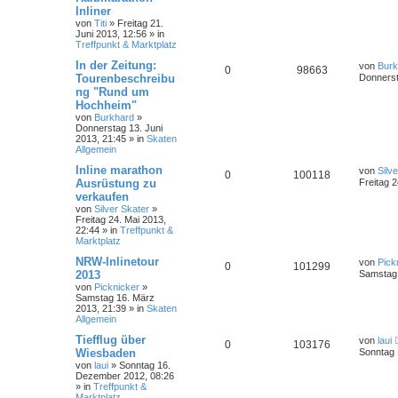
Inliner
von
Titi
»
Freitag 21.
Juni 2013, 12:56
» in
Treffpunkt & Marktplatz
In der Zeitung:
von
Burk
0
98663
Tourenbeschreibu
Donnerst
ng "Rund um
Hochheim"
von
Burkhard
»
Donnerstag 13. Juni
2013, 21:45
» in
Skaten
Allgemein
Inline marathon
von
Silv
0
100118
Ausrüstung zu
Freitag 2
verkaufen
von
Silver Skater
»
Freitag 24. Mai 2013,
22:44
» in
Treffpunkt &
Marktplatz
NRW-Inlinetour
von
Pick
0
101299
2013
Samstag 
von
Picknicker
»
Samstag 16. März
2013, 21:39
» in
Skaten
Allgemein
Tiefflug über
von
laui
0
103176
Wiesbaden
Sonntag 
von
laui
»
Sonntag 16.
Dezember 2012, 08:26
» in
Treffpunkt &
Marktplatz