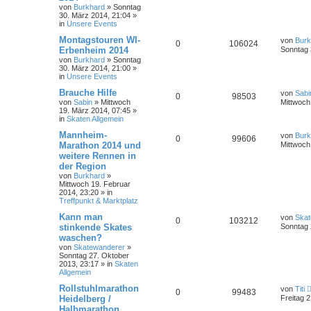
von
Burkhard
»
Sonntag
30. März 2014, 21:04
»
in
Unsere Events
Montagstouren WI-
von
Burk
0
106024
Erbenheim 2014
Sonntag 
von
Burkhard
»
Sonntag
30. März 2014, 21:00
»
in
Unsere Events
Brauche Hilfe
von
Sabi
0
98503
von
Sabin
»
Mittwoch
Mittwoch
19. März 2014, 07:45
»
in
Skaten Allgemein
Mannheim-
von
Burk
0
99606
Marathon 2014 und
Mittwoch
weitere Rennen in
der Region
von
Burkhard
»
Mittwoch 19. Februar
2014, 23:20
» in
Treffpunkt & Marktplatz
Kann man
von
Skat
0
103212
stinkende Skates
Sonntag 
waschen?
von
Skatewanderer
»
Sonntag 27. Oktober
2013, 23:17
» in
Skaten
Allgemein
Rollstuhlmarathon
von
Titi
0
99483
Heidelberg /
Freitag 2
Halbmarathon