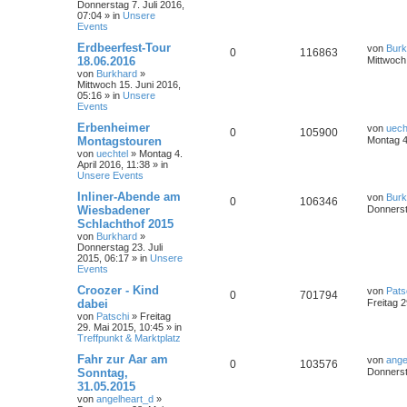
Donnerstag 7. Juli 2016,
07:04
» in
Unsere
Events
Erdbeerfest-Tour
von
Burk
0
116863
18.06.2016
Mittwoch
von
Burkhard
»
Mittwoch 15. Juni 2016,
05:16
» in
Unsere
Events
Erbenheimer
von
uech
0
105900
Montagstouren
Montag 4.
von
uechtel
»
Montag 4.
April 2016, 11:38
» in
Unsere Events
Inliner-Abende am
von
Burk
0
106346
Wiesbadener
Donnerst
Schlachthof 2015
von
Burkhard
»
Donnerstag 23. Juli
2015, 06:17
» in
Unsere
Events
Croozer - Kind
von
Pats
0
701794
dabei
Freitag 2
von
Patschi
»
Freitag
29. Mai 2015, 10:45
» in
Treffpunkt & Marktplatz
Fahr zur Aar am
von
ange
0
103576
Sonntag,
Donnerst
31.05.2015
von
angelheart_d
»