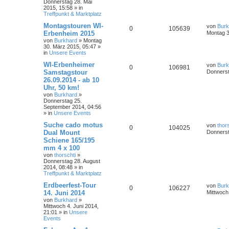
Donnerstag 28. Mai
2015, 15:58
» in
Treffpunkt & Marktplatz
Montagstouren WI-
von
Burk
0
105639
Erbenheim 2015
Montag 3
von
Burkhard
»
Montag
30. März 2015, 05:47
»
in
Unsere Events
WI-Erbenheimer
von
Burk
0
106981
Samstagstour
Donnerst
26.09.2014 - ab 10
Uhr, 50 km!
von
Burkhard
»
Donnerstag 25.
September 2014, 04:56
» in
Unsere Events
Suche cado motus
von
thor
0
104025
Dual Mount
Donnerst
Schiene 165/195
mm 4 x 100
von
thorschti
»
Donnerstag 28. August
2014, 08:48
» in
Treffpunkt & Marktplatz
Erdbeerfest-Tour
von
Burk
0
106227
14. Juni 2014
Mittwoch
von
Burkhard
»
Mittwoch 4. Juni 2014,
21:01
» in
Unsere
Events