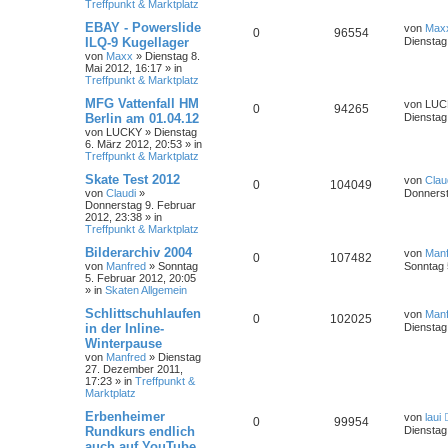
Treffpunkt & Marktplatz
EBAY - Powerslide
von
Max
0
96554
ILQ-9 Kugellager
Dienstag
von
Maxx
»
Dienstag 8.
Mai 2012, 16:17
» in
Treffpunkt & Marktplatz
MFG Vattenfall HM
von
LUC
0
94265
Berlin am 01.04.12
Dienstag
von
LUCKY
»
Dienstag
6. März 2012, 20:53
» in
Treffpunkt & Marktplatz
Skate Test 2012
von
Clau
0
104049
von
Claudi
»
Donnerst
Donnerstag 9. Februar
2012, 23:38
» in
Treffpunkt & Marktplatz
Bilderarchiv 2004
von
Manf
0
107482
von
Manfred
»
Sonntag
Sonntag 
5. Februar 2012, 20:05
» in
Skaten Allgemein
Schlittschuhlaufen
von
Manf
0
102025
in der Inline-
Dienstag
Winterpause
von
Manfred
»
Dienstag
27. Dezember 2011,
17:23
» in
Treffpunkt &
Marktplatz
Erbenheimer
von
laui
0
99954
Rundkurs endlich
Dienstag
auch auf YouTube