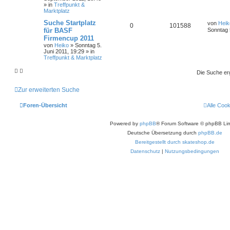
» in
Treffpunkt &
Marktplatz
Suche Startplatz
von
Heik
0
101588
für BASF
Sonntag 
Firmencup 2011
von
Heiko
»
Sonntag 5.
Juni 2011, 19:29
» in
Treffpunkt & Marktplatz
Die Suche er
Zur erweiterten Suche
Foren-Übersicht
Alle Coo
Powered by
phpBB
® Forum Software © phpBB Lim
Deutsche Übersetzung durch
phpBB.de
Bereitgestellt durch skateshop.de
Datenschutz
|
Nutzungsbedingungen