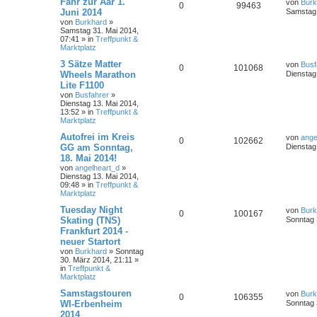
Fahr zur Aar 1.
von
Burk
0
99463
Juni 2014
Samstag 
von
Burkhard
»
Samstag 31. Mai 2014,
07:41
» in
Treffpunkt &
Marktplatz
3 Sätze Matter
von
Busf
0
101068
Wheels Marathon
Dienstag
Lite F1100
von
Busfahrer
»
Dienstag 13. Mai 2014,
13:52
» in
Treffpunkt &
Marktplatz
Autofrei im Kreis
von
ange
0
102662
GG am Sonntag,
Dienstag
18. Mai 2014!
von
angelheart_d
»
Dienstag 13. Mai 2014,
09:48
» in
Treffpunkt &
Marktplatz
Tuesday Night
von
Burk
0
100167
Skating (TNS)
Sonntag 
Frankfurt 2014 -
neuer Startort
von
Burkhard
»
Sonntag
30. März 2014, 21:11
»
in
Treffpunkt &
Marktplatz
Samstagstouren
von
Burk
0
106355
WI-Erbenheim
Sonntag 
2014