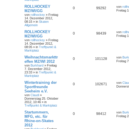
ROLLHOCKEY
von
roll
0
99292
MZ/WI/GG
Freitag 
von
rollhockey
»
Freitag
14. Dezember 2012,
08:15
» in
Skaten
Allgemein
ROLLHOCKEY
von
roll
0
98439
MZ/WI/GG
Freitag 
von
rollhockey
»
Freitag
14. Dezember 2012,
08:05
» in
Treffpunkt &
Marktplatz
Weihnachtsmarkttr
von
Burk
0
101128
effen MZ/WI 2012
Freitag 
von
Burkhard
»
Freitag
7. Dezember 2012,
23:33
» in
Treffpunkt &
Marktplatz
Wintertraining der
von
Clau
0
102671
Sportfreunde
Donnerst
Seeheim e.V.
von
Claudi
»
Donnerstag 25. Oktober
2012, 10:46
» in
Treffpunkt & Marktplatz
Startummern,
von
Burk
0
98412
MFG, etc. für
Freitag 
Rhine-on-Skates
2012