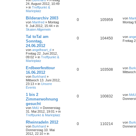
von
Burkhard
»
Freitag
24. August 2012, 10:49
» in
Treffpunkt &
Marktplatz
Bilderarchiv 2003
von
Manf
0
105959
von
Manfred
»
Montag
Montag 9.
9. Juli 2012, 15:44
» in
Skaten Allgemein
Tal toTal am
von
ange
0
104450
Sonntag,
Freitag 2
24.06.2012
von
angelheart_d
»
Freitag 22. Juni 2012,
09:02
» in
Treffpunkt &
Marktplatz
Erdbeerfesttour
von
Burk
0
103508
16.06.2012
Mittwoch
von
Burkhard
»
Mittwoch 13. Juni 2012,
23:13
» in
Unsere
Events
1 bis 2
von
MdU
0
100832
Zimmerwohnung
Donnerst
gesucht
von
MdU
»
Donnerstag
31. Mai 2012, 19:01
» in
Treffpunkt & Marktplatz
Rheinradeln 2012
von
Burk
0
110214
von
Burkhard
»
Donnerst
Donnerstag 10. Mai
2012, 22:10
» in