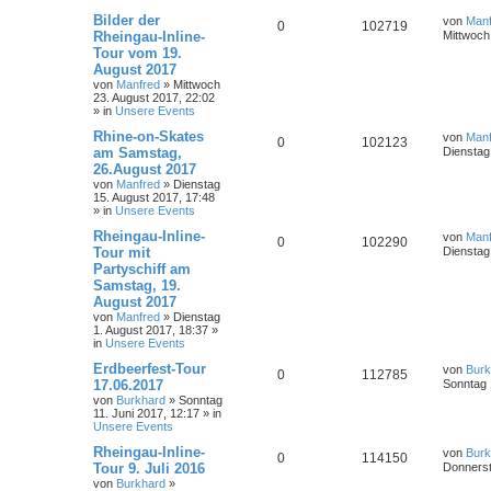
Bilder der
von
Manf
0
102719
Rheingau-Inline-
Mittwoch
Tour vom 19.
August 2017
von
Manfred
»
Mittwoch
23. August 2017, 22:02
» in
Unsere Events
Rhine-on-Skates
von
Manf
0
102123
am Samstag,
Dienstag
26.August 2017
von
Manfred
»
Dienstag
15. August 2017, 17:48
» in
Unsere Events
Rheingau-Inline-
von
Manf
0
102290
Tour mit
Dienstag
Partyschiff am
Samstag, 19.
August 2017
von
Manfred
»
Dienstag
1. August 2017, 18:37
»
in
Unsere Events
Erdbeerfest-Tour
von
Burk
0
112785
17.06.2017
Sonntag 
von
Burkhard
»
Sonntag
11. Juni 2017, 12:17
» in
Unsere Events
Rheingau-Inline-
von
Burk
0
114150
Tour 9. Juli 2016
Donnerst
von
Burkhard
»