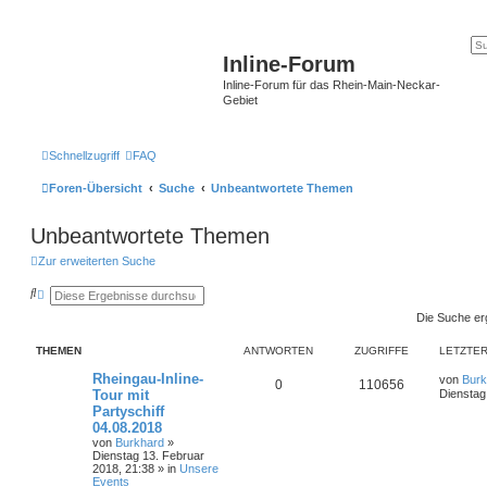
Inline-Forum
Inline-Forum für das Rhein-Main-Neckar-
Gebiet
Schnellzugriff
FAQ
Foren-Übersicht
Suche
Unbeantwortete Themen
Unbeantwortete Themen
Zur erweiterten Suche
S
E
u
r
Die Suche er
c
w
h
e
e
i
THEMEN
ANTWORTEN
ZUGRIFFE
LETZTER
t
e
Rheingau-Inline-
von
Burk
r
0
110656
Tour mit
Dienstag
t
e
Partyschiff
S
04.08.2018
u
von
Burkhard
»
c
Dienstag 13. Februar
h
2018, 21:38
» in
Unsere
e
Events