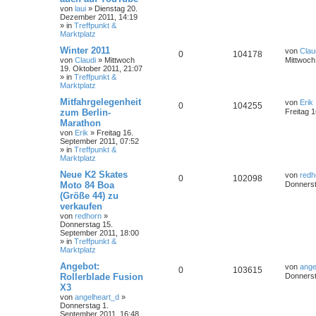
von
laui
»
Dienstag 20.
Dezember 2011, 14:19
» in
Treffpunkt &
Marktplatz
Winter 2011
von
Clau
0
104178
von
Claudi
»
Mittwoch
Mittwoch
19. Oktober 2011, 21:07
» in
Treffpunkt &
Marktplatz
Mitfahrgelegenheit
von
Erik
0
104255
zum Berlin-
Freitag 
Marathon
von
Erik
»
Freitag 16.
September 2011, 07:52
» in
Treffpunkt &
Marktplatz
Neue K2 Skates
von
redh
0
102098
Moto 84 Boa
Donnerst
(Größe 44) zu
verkaufen
von
redhorn
»
Donnerstag 15.
September 2011, 18:00
» in
Treffpunkt &
Marktplatz
Angebot:
von
ange
0
103615
Rollerblade Fusion
Donnerst
X3
von
angelheart_d
»
Donnerstag 1.
September 2011, 16:48