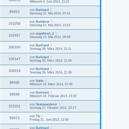
106223
Mittwoch 4. Juni 2014, 21:01
von
Burkhard
99453
Samstag 31. Mai 2014, 07:41
von
Busfahrer
101056
Dienstag 13. Mai 2014, 13:52
von
angelheart_d
102657
Dienstag 13. Mai 2014, 09:48
von
Burkhard
100160
Sonntag 30. März 2014, 21:11
von
Burkhard
106347
Sonntag 30. März 2014, 21:04
von
Burkhard
106019
Sonntag 30. März 2014, 21:00
von
Sabin
98495
Mittwoch 19. März 2014, 07:45
von
Burkhard
99599
Mittwoch 19. Februar 2014, 23:20
von
Skatewanderer
103201
Sonntag 27. Oktober 2013, 23:17
von
Titi
99473
Freitag 21. Juni 2013, 12:56
von
Burkhard