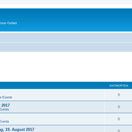
eckar-Gebiet
ANTWORTEN
0
e Events
t 2017
0
Events
0
Events
ag, 19. August 2017
0