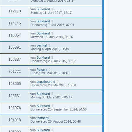
Dienstag 1. August 2017, 18:37
von
Burkhard
112773
Sonntag 11. Juni 2017, 12:17
von
Burkhard
114145
Donnerstag 7. Juli 2016, 07:04
von
Burkhard
116854
Mittwoch 15. Juni 2016, 05:16
von
uechtel
105891
Montag 4. April 2016, 11:38
von
Burkhard
106337
Donnerstag 23. Juli 2015, 06:17
von
Patschi
701771
Freitag 29. Mai 2015, 10:45
von
angelheart_d
103565
Donnerstag 28. Mai 2015, 15:58
von
Burkhard
105631
Montag 30. März 2015, 05:47
von
Burkhard
106976
Donnerstag 25. September 2014, 04:56
von
thorschti
104018
Donnerstag 28. August 2014, 08:48
von
Burkhard