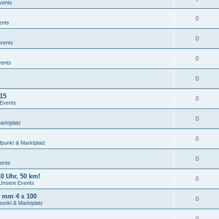
vents
0
ents
0
vents
0
vents
0
15
0
Events
0
arktplatz
0
fpunkt & Marktplatz
0
ents
0 Uhr, 50 km!
0
Unsere Events
 mm 4 x 100
0
punkt & Marktplatz