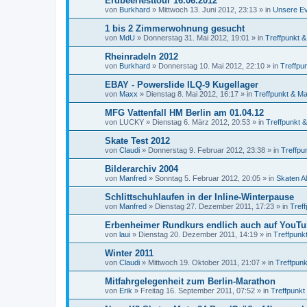
Erdbeerfesttour 16.06.2012
von
Burkhard
»
Mittwoch 13. Juni 2012, 23:13
» in
Unsere E
1 bis 2 Zimmerwohnung gesucht
von
MdU
»
Donnerstag 31. Mai 2012, 19:01
» in
Treffpunkt &
Rheinradeln 2012
von
Burkhard
»
Donnerstag 10. Mai 2012, 22:10
» in
Treffpu
EBAY - Powerslide ILQ-9 Kugellager
von
Maxx
»
Dienstag 8. Mai 2012, 16:17
» in
Treffpunkt & Ma
MFG Vattenfall HM Berlin am 01.04.12
von
LUCKY
»
Dienstag 6. März 2012, 20:53
» in
Treffpunkt &
Skate Test 2012
von
Claudi
»
Donnerstag 9. Februar 2012, 23:38
» in
Treffpu
Bilderarchiv 2004
von
Manfred
»
Sonntag 5. Februar 2012, 20:05
» in
Skaten A
Schlittschuhlaufen in der Inline-Winterpause
von
Manfred
»
Dienstag 27. Dezember 2011, 17:23
» in
Treff
Erbenheimer Rundkurs endlich auch auf YouT
von
laui
»
Dienstag 20. Dezember 2011, 14:19
» in
Treffpunk
Winter 2011
von
Claudi
»
Mittwoch 19. Oktober 2011, 21:07
» in
Treffpunk
Mitfahrgelegenheit zum Berlin-Marathon
von
Erik
»
Freitag 16. September 2011, 07:52
» in
Treffpunkt