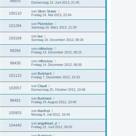
98655
Donnerstag 13. Juni 2013, 21:45
von
Silver Skater
100110
Freitag 24. Mai 2013, 22:44
von
Picknicker
101294
Samstag 16. März 2013, 21:39
von
laui
103168
Sonntag 16. Dezember 2012, 08:26
von
rollhockey
99284
Freitag 14. Dezember 2012, 08:15
von
rollhockey
98430
Freitag 14. Dezember 2012, 08:05
von
Burkhard
101123
Freitag 7. Dezember 2012, 23:33
von
Claudi
102657
Donnerstag 25. Oktober 2012, 10:46
von
Burkhard
98401
Freitag 24. August 2012, 10:49
von
Manfred
105953
Montag 9. Juli 2012, 15:44
von
angelheart_d
104440
Freitag 22. Juni 2012, 09:02
von
Burkhard