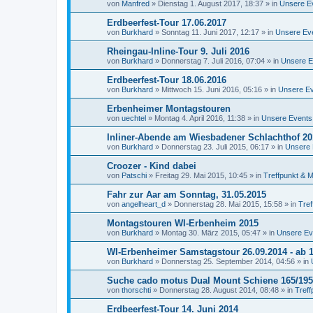
von
Manfred
»
Dienstag 1. August 2017, 18:37
» in
Unsere E
Erdbeerfest-Tour 17.06.2017
von
Burkhard
»
Sonntag 11. Juni 2017, 12:17
» in
Unsere Ev
Rheingau-Inline-Tour 9. Juli 2016
von
Burkhard
»
Donnerstag 7. Juli 2016, 07:04
» in
Unsere E
Erdbeerfest-Tour 18.06.2016
von
Burkhard
»
Mittwoch 15. Juni 2016, 05:16
» in
Unsere E
Erbenheimer Montagstouren
von
uechtel
»
Montag 4. April 2016, 11:38
» in
Unsere Events
Inliner-Abende am Wiesbadener Schlachthof 20
von
Burkhard
»
Donnerstag 23. Juli 2015, 06:17
» in
Unsere 
Croozer - Kind dabei
von
Patschi
»
Freitag 29. Mai 2015, 10:45
» in
Treffpunkt & M
Fahr zur Aar am Sonntag, 31.05.2015
von
angelheart_d
»
Donnerstag 28. Mai 2015, 15:58
» in
Tref
Montagstouren WI-Erbenheim 2015
von
Burkhard
»
Montag 30. März 2015, 05:47
» in
Unsere Ev
WI-Erbenheimer Samstagstour 26.09.2014 - ab 1
von
Burkhard
»
Donnerstag 25. September 2014, 04:56
» in
Suche cado motus Dual Mount Schiene 165/195
von
thorschti
»
Donnerstag 28. August 2014, 08:48
» in
Treff
Erdbeerfest-Tour 14. Juni 2014