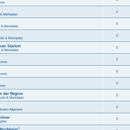
0
ents
0
 & Marktplatz
0
 & Marktplatz
!
0
nkt & Marktplatz
uer Startort
0
t & Marktplatz
0
vents
0
vents
0
mein
n der Region
0
unkt & Marktplatz
0
Skaten Allgemein
nliner
0
platz
 Hochheim"