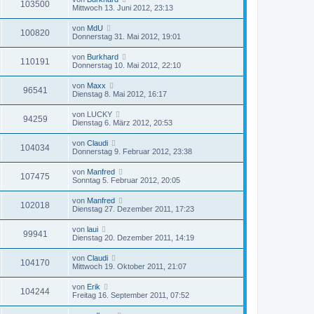
103500
Mittwoch 13. Juni 2012, 23:13
von
MdU
100820
Donnerstag 31. Mai 2012, 19:01
von
Burkhard
110191
Donnerstag 10. Mai 2012, 22:10
von
Maxx
96541
Dienstag 8. Mai 2012, 16:17
von
LUCKY
94259
Dienstag 6. März 2012, 20:53
von
Claudi
104034
Donnerstag 9. Februar 2012, 23:38
von
Manfred
107475
Sonntag 5. Februar 2012, 20:05
von
Manfred
102018
Dienstag 27. Dezember 2011, 17:23
von
laui
99941
Dienstag 20. Dezember 2011, 14:19
von
Claudi
104170
Mittwoch 19. Oktober 2011, 21:07
von
Erik
104244
Freitag 16. September 2011, 07:52