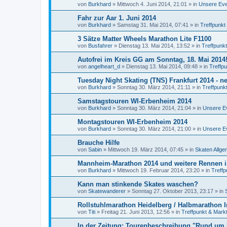
von
Burkhard
»
Mittwoch 4. Juni 2014, 21:01
» in
Unsere Ev
Fahr zur Aar 1. Juni 2014
von
Burkhard
»
Samstag 31. Mai 2014, 07:41
» in
Treffpunkt
3 Sätze Matter Wheels Marathon Lite F1100
von
Busfahrer
»
Dienstag 13. Mai 2014, 13:52
» in
Treffpunkt
Autofrei im Kreis GG am Sonntag, 18. Mai 2014
von
angelheart_d
»
Dienstag 13. Mai 2014, 09:48
» in
Treffpu
Tuesday Night Skating (TNS) Frankfurt 2014 - ne
von
Burkhard
»
Sonntag 30. März 2014, 21:11
» in
Treffpunk
Samstagstouren WI-Erbenheim 2014
von
Burkhard
»
Sonntag 30. März 2014, 21:04
» in
Unsere E
Montagstouren WI-Erbenheim 2014
von
Burkhard
»
Sonntag 30. März 2014, 21:00
» in
Unsere E
Brauche Hilfe
von
Sabin
»
Mittwoch 19. März 2014, 07:45
» in
Skaten Allge
Mannheim-Marathon 2014 und weitere Rennen i
von
Burkhard
»
Mittwoch 19. Februar 2014, 23:20
» in
Treffp
Kann man stinkende Skates waschen?
von
Skatewanderer
»
Sonntag 27. Oktober 2013, 23:17
» in
Rollstuhlmarathon Heidelberg / Halbmarathon I
von
Titi
»
Freitag 21. Juni 2013, 12:56
» in
Treffpunkt & Markt
In der Zeitung: Tourenbeschreibung "Rund um