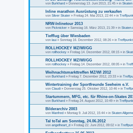
von
Burkhard
»
Donnerstag 13. Juni 2013, 21:45
» in
Skaten 
Inline marathon Ausrüstung zu verkaufen
von
Silver Skater
»
Freitag 24. Mai 2013, 22:44
» in
Treffpunk
NRW-Inlinetour 2013
von
Picknicker
»
Samstag 16. März 2013, 21:39
» in
Skaten 
Tiefflug über Wiesbaden
von
laui
»
Sonntag 16. Dezember 2012, 08:26
» in
Treffpunkt
ROLLHOCKEY MZ/WI/GG
von
rollhockey
»
Freitag 14. Dezember 2012, 08:15
» in
Skat
ROLLHOCKEY MZ/WI/GG
von
rollhockey
»
Freitag 14. Dezember 2012, 08:05
» in
Tref
Weihnachtsmarkttreffen MZ/WI 2012
von
Burkhard
»
Freitag 7. Dezember 2012, 23:33
» in
Treffp
Wintertraining der Sportfreunde Seeheim e.V.
von
Claudi
»
Donnerstag 25. Oktober 2012, 10:46
» in
Treffp
Startummern, MFG, etc. für Rhine-on-Skates 20
von
Burkhard
»
Freitag 24. August 2012, 10:49
» in
Treffpunk
Bilderarchiv 2003
von
Manfred
»
Montag 9. Juli 2012, 15:44
» in
Skaten Allgeme
Tal toTal am Sonntag, 24.06.2012
von
angelheart_d
»
Freitag 22. Juni 2012, 09:02
» in
Treffpun