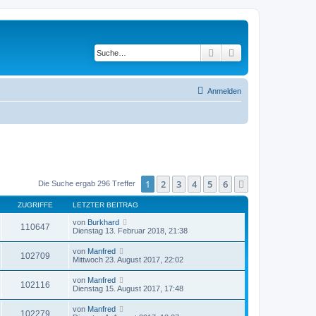
Suche
Erweiterte Suche
Anmelden
1
2
3
4
5
6
Nächste
Die Suche ergab 296 Treffer
ZUGRIFFE
LETZTER BEITRAG
von
Burkhard
110647
Dienstag 13. Februar 2018, 21:38
von
Manfred
102709
Mittwoch 23. August 2017, 22:02
von
Manfred
102116
Dienstag 15. August 2017, 17:48
von
Manfred
102279