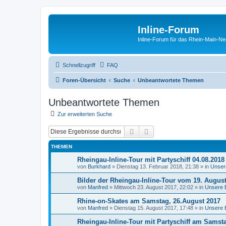
Inline-Forum
Inline-Forum für das Rhein-Main-N
Schnellzugriff
FAQ
Foren-Übersicht
Suche
Unbeantwortete Themen
Unbeantwortete Themen
Zur erweiterten Suche
Suche
Erweiterte Suche
THEMEN
Rheingau-Inline-Tour mit Partyschiff 04.08.2018
von
Burkhard
»
Dienstag 13. Februar 2018, 21:38
» in
Unser
Bilder der Rheingau-Inline-Tour vom 19. Augus
von
Manfred
»
Mittwoch 23. August 2017, 22:02
» in
Unsere 
Rhine-on-Skates am Samstag, 26.August 2017
von
Manfred
»
Dienstag 15. August 2017, 17:48
» in
Unsere 
Rheingau-Inline-Tour mit Partyschiff am Samst