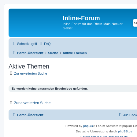
Inline-Forum
Inline-Forum für das Rhein-Main-Neckar-
Gebiet
Schnellzugriff
FAQ
Foren-Übersicht
Suche
Aktive Themen
Aktive Themen
Zur erweiterten Suche
Es wurden keine passenden Ergebnisse gefunden.
Zur erweiterten Suche
Foren-Übersicht
Alle Coo
Powered by
phpBB
® Forum Software © phpBB Lim
Deutsche Übersetzung durch
phpBB.de
Bereitgestellt durch skateshop.de