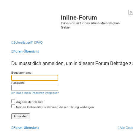
Inline-Forum
Inline-Forum für das Rhein-Main-Neckar-
Gebiet
Schnellzugriff
FAQ
Foren-Übersicht
Du musst dich anmelden, um in diesem Forum Beiträge zu 
Benutzername:
Passwort:
Ich habe mein Passwort vergessen
Angemeldet bleiben
Meinen Online-Status während dieser Sitzung verbergen
Foren-Übersicht
Alle Coo