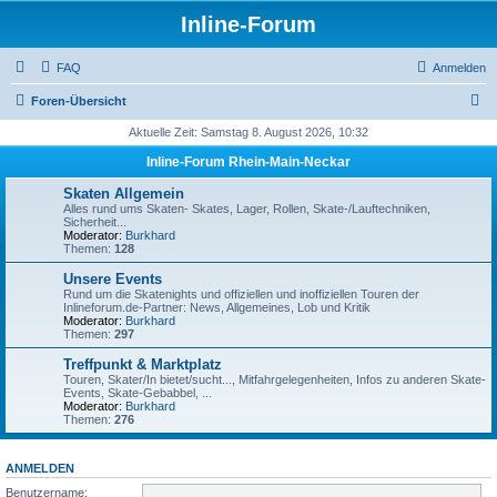
Inline-Forum
FAQ
Anmelden
S
Foren-Übersicht
u
Aktuelle Zeit: Samstag 8. August 2026, 10:32
c
Inline-Forum Rhein-Main-Neckar
h
Skaten Allgemein
e
Alles rund ums Skaten- Skates, Lager, Rollen, Skate-/Lauftechniken,
Sicherheit...
Moderator:
Burkhard
Themen:
128
Unsere Events
Rund um die Skatenights und offiziellen und inoffiziellen Touren der
Inlineforum.de-Partner: News, Allgemeines, Lob und Kritik
Moderator:
Burkhard
Themen:
297
Treffpunkt & Marktplatz
Touren, Skater/In bietet/sucht..., Mitfahrgelegenheiten, Infos zu anderen Skate-
Events, Skate-Gebabbel, ...
Moderator:
Burkhard
Themen:
276
ANMELDEN
Benutzername: