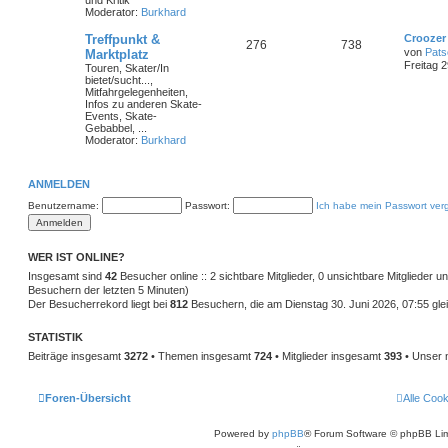
und Kritik
Moderator:
Burkhard
Treffpunkt &
Croozer 
276
738
von
Pats
Marktplatz
Freitag 2
Touren, Skater/In
bietet/sucht...,
Mitfahrgelegenheiten,
Infos zu anderen Skate-
Events, Skate-
Gebabbel, ...
Moderator:
Burkhard
ANMELDEN
Benutzername:
Passwort:
Ich habe mein Passwort ver
WER IST ONLINE?
Insgesamt sind
42
Besucher online :: 2 sichtbare Mitglieder, 0 unsichtbare Mitglieder 
Besuchern der letzten 5 Minuten)
Der Besucherrekord liegt bei
812
Besuchern, die am Dienstag 30. Juni 2026, 07:55 glei
STATISTIK
Beiträge insgesamt
3272
• Themen insgesamt
724
• Mitglieder insgesamt
393
• Unser 
Foren-Übersicht
Alle Coo
Powered by
phpBB
® Forum Software © phpBB Lim