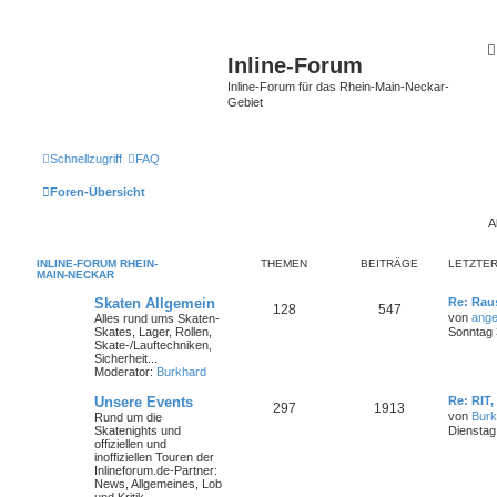
Inline-Forum
Inline-Forum für das Rhein-Main-Neckar-
Gebiet
Schnellzugriff
FAQ
Foren-Übersicht
A
INLINE-FORUM RHEIN-
THEMEN
BEITRÄGE
LETZTER
MAIN-NECKAR
Skaten Allgemein
Re: Rau
128
547
von
ange
Alles rund ums Skaten-
Skates, Lager, Rollen,
Sonntag 3
Skate-/Lauftechniken,
Sicherheit...
Moderator:
Burkhard
Unsere Events
Re: RIT,
297
1913
von
Burk
Rund um die
Skatenights und
Dienstag
offiziellen und
inoffiziellen Touren der
Inlineforum.de-Partner:
News, Allgemeines, Lob