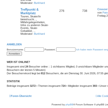
und Kritik
Moderator:
Burkhard
Treffpunkt &
Croozer 
276
738
von
Pats
Marktplatz
Freitag 2
Touren, Skater/In
bietet/sucht...,
Mitfahrgelegenheiten,
Infos zu anderen Skate-
Events, Skate-
Gebabbel, ...
Moderator:
Burkhard
ANMELDEN
Benutzername:
Passwort:
Ich habe mein Passwort ver
WER IST ONLINE?
Insgesamt sind
24
Besucher online :: 1 sichtbares Mitglied, 0 unsichtbare Mitglieder u
Besuchern der letzten 5 Minuten)
Der Besucherrekord liegt bei
812
Besuchern, die am Dienstag 30. Juni 2026, 07:55 glei
STATISTIK
Beiträge insgesamt
3272
• Themen insgesamt
724
• Mitglieder insgesamt
393
• Unser 
Foren-Übersicht
Alle Coo
Powered by
phpBB
® Forum Software © phpBB Lim