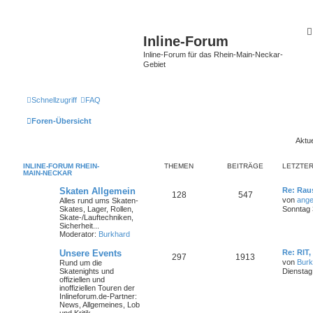
Inline-Forum
Inline-Forum für das Rhein-Main-Neckar-
Gebiet
Schnellzugriff
FAQ
Foren-Übersicht
Aktue
INLINE-FORUM RHEIN-
THEMEN
BEITRÄGE
LETZTER
MAIN-NECKAR
Skaten Allgemein
Re: Rau
128
547
von
ange
Alles rund ums Skaten-
Skates, Lager, Rollen,
Sonntag 3
Skate-/Lauftechniken,
Sicherheit...
Moderator:
Burkhard
Unsere Events
Re: RIT,
297
1913
von
Burk
Rund um die
Skatenights und
Dienstag
offiziellen und
inoffiziellen Touren der
Inlineforum.de-Partner:
News, Allgemeines, Lob