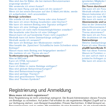
Was sind das für Bilder, die bei meinem Benutzernamen
ignorierten Mitgliede
angezeigt werden?
Listen entfernen?
Wie verwende ich einen Avatar?
Die Foren durchsuc
Was ist mein Rang und wie kann ich ihn ändern?
Wie kann ich ein For
Wenn ich bei einem Benutzer auf den E-Mail-Link klicke, werde
Weshalb erhalte ich 
ich aufgefordert, mich anzumelden.
Warum bekomme ich be
Beiträge schreiben
Wie kann ich nach Mi
Wie erstelle ich ein neues Thema oder eine Antwort?
Wie kann ich meine e
Wie kann ich einen Beitrag bearbeiten oder löschen?
Abonnements und L
Wie kann ich meinem Beitrag eine Signatur anfügen?
Was ist der Untersch
Wie kann ich eine Umfrage erstellen?
einem Abonnements f
Wieso kann ich nicht mehr Antwortmöglichkeiten erstellen?
Wie kann ich ein Les
Wie bearbeite oder lösche ich eine Umfrage?
Thema abonnieren?
Warum kann ich auf bestimmte Foren nicht zugreifen?
Wie kann ich ein For
Weshalb kann ich keine Dateianhänge anfügen?
Wie deaktiviere ich 
Weshalb wurde ich verwarnt?
Dateianhänge
Wie kann ich Beiträge den Moderatoren melden?
Welche Dateianhänge 
Was bewirkt die „Speichern“-Schaltfläche beim Schreiben eines
Kann ich eine Übersic
Beitrags?
phpBB betreffende F
Warum muss mein Beitrag erst freigegeben werden?
Wer hat diese Forenso
Wie markiere ich ein Thema als neu?
Warum ist Funktion x 
Textformatierung und Thementypen
An wen soll ich mich
Was ist BBCode?
juristische Anfragen 
Kann ich HTML benutzen?
Wie kann ich einen Ad
Was sind Smileys?
Kann ich Bilder in meine Beiträge einfügen?
Was sind globale Bekanntmachungen?
Was sind Bekanntmachungen?
Was sind wichtige Themen?
Was sind geschlossene Themen?
Was sind Themen-Symbole?
Registrierung und Anmeldung
Wozu muss ich mich registrieren?
Eine Registrierung ist nicht unbedingt zwingend. Die Board-Administration dieses Forums 
um Beiträge zu schreiben. Auf jeden Fall erhältst du als registriertes Mitglied Zugriff auf
zur Verfügung stehen: zum Beispiel Avatarbilder, Private Nachrichten, E-Mail-Versand an an
Benutzergruppen und so weiter. Wir empfehlen dir eine Anmeldung, da sie schnell erledigt i