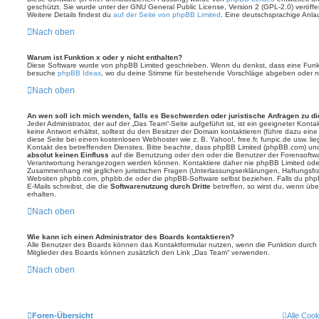
geschützt. Sie wurde unter der GNU General Public License, Version 2 (GPL-2.0) veröffen
Weitere Details findest du
auf der Seite von phpBB Limited
. Eine deutschsprachige Anlauf
Nach oben
Warum ist Funktion x oder y nicht enthalten?
Diese Software wurde von phpBB Limited geschrieben. Wenn du denkst, dass eine Funkt
besuche
phpBB Ideas
, wo du deine Stimme für bestehende Vorschläge abgeben oder n
Nach oben
An wen soll ich mich wenden, falls es Beschwerden oder juristische Anfragen zu d
Jeder Administrator, der auf der „Das Team“-Seite aufgeführt ist, ist ein geeigneter Kon
keine Antwort erhältst, solltest du den Besitzer der Domain kontaktieren (führe dazu ein
diese Seite bei einem kostenlosen Webhoster wie z. B. Yahoo!, free.fr, funpic.de usw. l
Kontakt des betreffenden Dienstes. Bitte beachte, dass phpBB Limited (phpBB.com) u
absolut keinen Einfluss
auf die Benutzung oder den oder die Benutzer der Forensoftwa
Verantwortung herangezogen werden können. Kontaktiere daher nie phpBB Limited oder
Zusammenhang mit jeglichen juristischen Fragen (Unterlassungserklärungen, Haftungsfr
Websiten phpbb.com, phpbb.de oder die phpBB-Software selbst beziehen. Falls du php
E-Mails schreibst, die die
Softwarenutzung durch Dritte
betreffen, so wirst du, wenn üb
erhalten.
Nach oben
Wie kann ich einen Administrator des Boards kontaktieren?
Alle Benutzer des Boards können das Kontaktformular nutzen, wenn die Funktion durch di
Mitglieder des Boards können zusätzlich den Link „Das Team“ verwenden.
Nach oben
Foren-Übersicht
Alle Coo