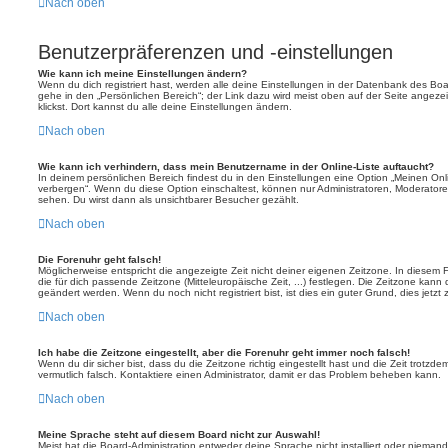
Nach oben
Benutzerpräferenzen und -einstellungen
Wie kann ich meine Einstellungen ändern?
Wenn du dich registriert hast, werden alle deine Einstellungen in der Datenbank des Bo
gehe in den „Persönlichen Bereich“; der Link dazu wird meist oben auf der Seite ange
klickst. Dort kannst du alle deine Einstellungen ändern.
Nach oben
Wie kann ich verhindern, dass mein Benutzername in der Online-Liste auftaucht?
In deinem persönlichen Bereich findest du in den Einstellungen eine Option „Meinen On
verbergen“. Wenn du diese Option einschaltest, können nur Administratoren, Moderatore
sehen. Du wirst dann als unsichtbarer Besucher gezählt.
Nach oben
Die Forenuhr geht falsch!
Möglicherweise entspricht die angezeigte Zeit nicht deiner eigenen Zeitzone. In diesem Fa
die für dich passende Zeitzone (Mitteleuropäische Zeit, ...) festlegen. Die Zeitzone kann
geändert werden. Wenn du noch nicht registriert bist, ist dies ein guter Grund, dies jetzt 
Nach oben
Ich habe die Zeitzone eingestellt, aber die Forenuhr geht immer noch falsch!
Wenn du dir sicher bist, dass du die Zeitzone richtig eingestellt hast und die Zeit trotzde
vermutlich falsch. Kontaktiere einen Administrator, damit er das Problem beheben kann.
Nach oben
Meine Sprache steht auf diesem Board nicht zur Auswahl!
Meist hat die Board-Administration entweder deine Sprache nicht installiert oder nieman