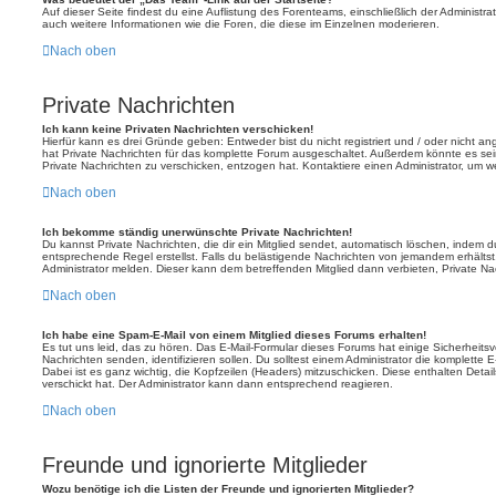
Auf dieser Seite findest du eine Auflistung des Forenteams, einschließlich der Administra
auch weitere Informationen wie die Foren, die diese im Einzelnen moderieren.
Nach oben
Private Nachrichten
Ich kann keine Privaten Nachrichten verschicken!
Hierfür kann es drei Gründe geben: Entweder bist du nicht registriert und / oder nicht a
hat Private Nachrichten für das komplette Forum ausgeschaltet. Außerdem könnte es sein
Private Nachrichten zu verschicken, entzogen hat. Kontaktiere einen Administrator, um we
Nach oben
Ich bekomme ständig unerwünschte Private Nachrichten!
Du kannst Private Nachrichten, die dir ein Mitglied sendet, automatisch löschen, indem 
entsprechende Regel erstellst. Falls du belästigende Nachrichten von jemandem erhälts
Administrator melden. Dieser kann dem betreffenden Mitglied dann verbieten, Private N
Nach oben
Ich habe eine Spam-E-Mail von einem Mitglied dieses Forums erhalten!
Es tut uns leid, das zu hören. Das E-Mail-Formular dieses Forums hat einige Sicherheits
Nachrichten senden, identifizieren sollen. Du solltest einem Administrator die komplette 
Dabei ist es ganz wichtig, die Kopfzeilen (Headers) mitzuschicken. Diese enthalten Detai
verschickt hat. Der Administrator kann dann entsprechend reagieren.
Nach oben
Freunde und ignorierte Mitglieder
Wozu benötige ich die Listen der Freunde und ignorierten Mitglieder?