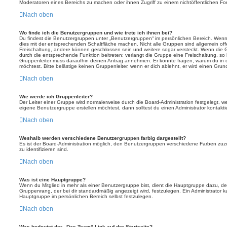
Moderatoren eines Bereichs zu machen oder ihnen Zugriff zu einem nichtöffentlichen F
Nach oben
Wo finde ich die Benutzergruppen und wie trete ich ihnen bei?
Du findest die Benutzergruppen unter „Benutzergruppen“ im persönlichen Bereich. Wenn 
dies mit der entsprechenden Schaltfläche machen. Nicht alle Gruppen sind allgemein offe
Freischaltung, andere können geschlossen sein und weitere sogar versteckt. Wenn die Gr
durch die entsprechende Funktion beitreten; verlangt die Gruppe eine Freischaltung, so 
Gruppenleiter muss daraufhin deinen Antrag annehmen. Er könnte fragen, warum du i
möchtest. Bitte belästige keinen Gruppenleiter, wenn er dich ablehnt, er wird einen Gru
Nach oben
Wie werde ich Gruppenleiter?
Der Leiter einer Gruppe wird normalerweise durch die Board-Administration festgelegt, w
eigene Benutzergruppe erstellen möchtest, dann solltest du einen Administrator kontakti
Nach oben
Weshalb werden verschiedene Benutzergruppen farbig dargestellt?
Es ist der Board-Administration möglich, den Benutzergruppen verschiedene Farben zuzut
zu identifizieren sind.
Nach oben
Was ist eine Hauptgruppe?
Wenn du Mitglied in mehr als einer Benutzergruppe bist, dient die Hauptgruppe dazu, 
Gruppenrang, der bei dir standardmäßig angezeigt wird, festzulegen. Ein Administrator 
Hauptgruppe im persönlichen Bereich selbst festzulegen.
Nach oben
Was bedeutet der „Das Team“-Link auf der Startseite?