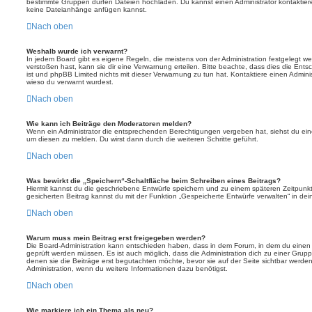
bestimmte Gruppen dürfen Dateien hochladen. Du kannst einen Administrator kontaktieren, 
keine Dateianhänge anfügen kannst.
Nach oben
Weshalb wurde ich verwarnt?
In jedem Board gibt es eigene Regeln, die meistens von der Administration festgelegt 
verstoßen hast, kann sie dir eine Verwarnung erteilen. Bitte beachte, dass dies die Ent
ist und phpBB Limited nichts mit dieser Verwarnung zu tun hat. Kontaktiere einen Administr
wieso du verwarnt wurdest.
Nach oben
Wie kann ich Beiträge den Moderatoren melden?
Wenn ein Administrator die entsprechenden Berechtigungen vergeben hat, siehst du eine
um diesen zu melden. Du wirst dann durch die weiteren Schritte geführt.
Nach oben
Was bewirkt die „Speichern“-Schaltfläche beim Schreiben eines Beitrags?
Hiermit kannst du die geschriebene Entwürfe speichern und zu einem späteren Zeitpunk
gesicherten Beitrag kannst du mit der Funktion „Gespeicherte Entwürfe verwalten“ in de
Nach oben
Warum muss mein Beitrag erst freigegeben werden?
Die Board-Administration kann entschieden haben, dass in dem Forum, in dem du einen Bei
geprüft werden müssen. Es ist auch möglich, dass die Administration dich zu einer Grup
denen sie die Beiträge erst begutachten möchte, bevor sie auf der Seite sichtbar werden.
Administration, wenn du weitere Informationen dazu benötigst.
Nach oben
Wie markiere ich ein Thema als neu?