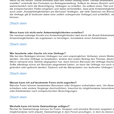
Wenn du ein neues Thema eröffnest oder den ersten Beitrag eines Themas bearbeitest, 
erstellen“ unterhalb des Formulars zur Beitragserstellung. Solltest du diesen Bereich ni
wahrscheinlich nicht die Berechtigung, Umfragen zu erstellen. Du solltest einen Titel un
die entsprechenden Felder eingeben und dabei sicherstellen, dass jede Antwortmöglichkei
auch unter „Auswahlmöglichkeiten pro Benutzer“ festlegen, wie viele Optionen ein Benutz
die Umfrage gilt (0 bedeutet dabei eine zeitlich unbegrenzte Umfrage) und schließlich, 
können.
Nach oben
Wieso kann ich nicht mehr Antwortmöglichkeiten erstellen?
Die maximal zulässige Anzahl von Antwortmöglichkeiten wird durch die Board-Administrat
Antwortmöglichkeiten als zugelassen zu benötigen, kontaktiere einen Administrator.
Nach oben
Wie bearbeite oder lösche ich eine Umfrage?
Wie bei den Beiträgen können Umfragen nur vom ursprünglichen Verfasser, einem Modera
werden. Um eine Umfrage zu bearbeiten, ändere den ersten Beitrag des Themas; dieser i
Wenn niemand eine Stimme abgegeben hat, dann können Benutzer die Umfrage löschen
Sollte allerdings schon ein Benutzer abgestimmt haben, so kann die Umfrage nur noch 
geändert oder gelöscht werden. Dadurch soll die Manipulation von laufenden Umfragen 
Nach oben
Warum kann ich auf bestimmte Foren nicht zugreifen?
Manche Foren können bestimmten Benutzern oder Gruppen vorbehalten sein. Um diese e
schreiben oder andere Vorgänge durchzuführen, brauchst du möglicherweise besondere
oder Administrator nach entsprechenden Berechtigungen.
Nach oben
Weshalb kann ich keine Dateianhänge anfügen?
Rechte für Dateianhänge können für Foren, Gruppen und einzelne Benutzer vergeben we
möglicherweise nicht erlaubt, Dateianhänge in dem Forum anzufügen, in dem du deinen 