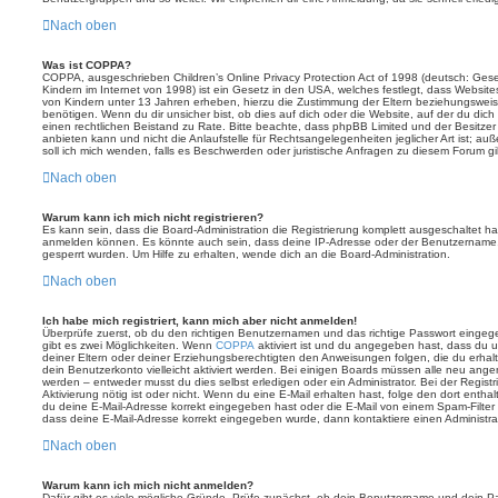
Nach oben
Was ist COPPA?
COPPA, ausgeschrieben Children’s Online Privacy Protection Act of 1998 (deutsch: Ges
Kindern im Internet von 1998) ist ein Gesetz in den USA, welches festlegt, dass Website
von Kindern unter 13 Jahren erheben, hierzu die Zustimmung der Eltern beziehungswei
benötigen. Wenn du dir unsicher bist, ob dies auf dich oder die Website, auf der du dich zu
einen rechtlichen Beistand zu Rate. Bitte beachte, dass phpBB Limited und der Besitze
anbieten kann und nicht die Anlaufstelle für Rechtsangelegenheiten jeglicher Art ist; au
soll ich mich wenden, falls es Beschwerden oder juristische Anfragen zu diesem Forum g
Nach oben
Warum kann ich mich nicht registrieren?
Es kann sein, dass die Board-Administration die Registrierung komplett ausgeschaltet h
anmelden können. Es könnte auch sein, dass deine IP-Adresse oder der Benutzername, m
gesperrt wurden. Um Hilfe zu erhalten, wende dich an die Board-Administration.
Nach oben
Ich habe mich registriert, kann mich aber nicht anmelden!
Überprüfe zuerst, ob du den richtigen Benutzernamen und das richtige Passwort einge
gibt es zwei Möglichkeiten. Wenn
COPPA
aktiviert ist und du angegeben hast, dass du un
deiner Eltern oder deiner Erziehungsberechtigten den Anweisungen folgen, die du erhalte
dein Benutzerkonto vielleicht aktiviert werden. Bei einigen Boards müssen alle neu angem
werden – entweder musst du dies selbst erledigen oder ein Administrator. Bei der Registri
Aktivierung nötig ist oder nicht. Wenn du eine E-Mail erhalten hast, folge den dort ent
du deine E-Mail-Adresse korrekt eingegeben hast oder die E-Mail von einem Spam-Filter b
dass deine E-Mail-Adresse korrekt eingegeben wurde, dann kontaktiere einen Administrat
Nach oben
Warum kann ich mich nicht anmelden?
Dafür gibt es viele mögliche Gründe. Prüfe zunächst, ob dein Benutzername und dein Pass