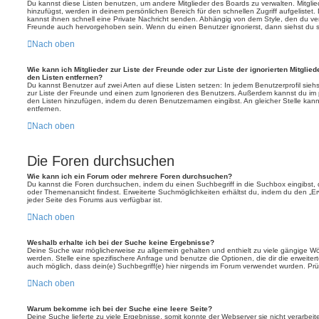
Du kannst diese Listen benutzen, um andere Mitglieder des Boards zu verwalten. Mitglied
hinzufügst, werden in deinem persönlichen Bereich für den schnellen Zugriff aufgelistet.
kannst ihnen schnell eine Private Nachricht senden. Abhängig von dem Style, den du v
Freunde auch hervorgehoben sein. Wenn du einen Benutzer ignorierst, dann siehst du s
Nach oben
Wie kann ich Mitglieder zur Liste der Freunde oder zur Liste der ignorierten Mitglie
den Listen entfernen?
Du kannst Benutzer auf zwei Arten auf diese Listen setzen: In jedem Benutzerprofil sieh
zur Liste der Freunde und einen zum Ignorieren des Benutzers. Außerdem kannst du im p
den Listen hinzufügen, indem du deren Benutzernamen eingibst. An gleicher Stelle kann
entfernen.
Nach oben
Die Foren durchsuchen
Wie kann ich ein Forum oder mehrere Foren durchsuchen?
Du kannst die Foren durchsuchen, indem du einen Suchbegriff in die Suchbox eingibst, d
oder Themenansicht findest. Erweiterte Suchmöglichkeiten erhältst du, indem du den „Erw
jeder Seite des Forums aus verfügbar ist.
Nach oben
Weshalb erhalte ich bei der Suche keine Ergebnisse?
Deine Suche war möglicherweise zu allgemein gehalten und enthielt zu viele gängige Wör
werden. Stelle eine spezifischere Anfrage und benutze die Optionen, die dir die erweiter
auch möglich, dass dein(e) Suchbegriff(e) hier nirgends im Forum verwendet wurden. Prüf
Nach oben
Warum bekomme ich bei der Suche eine leere Seite?
Deine Suche lieferte zu viele Ergebnisse, somit konnte der Webserver sie nicht verarbei