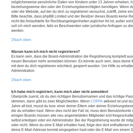
möglicherweise persönliche Daten von Kindern unter 13 Jahren erheben, h
beziehungsweise des oder der Erziehungsberechtigten benötigen. Wenn du di
oder die Website, auf der du dich zu registrieren versuchst, zutrifft, ziehe e
Bitte beachte, dass phpBB Limited und der Besitzer dieses Boards keine 
nicht die Anlaufstelle für Rechtsangelegenheiten jeglicher Art ist; außer so
soll ich mich wenden, falls es Beschwerden oder juristische Anfragen zu d
werden.
Nach oben
Warum kann ich mich nicht registrieren?
Es kann sein, dass die Board-Administration die Registrierung komplett ausg
neuen Benutzer mehr anmelden können. Es könnte auch sein, dass deine 
mit dem du dich registrieren möchtest, gesperrt wurden. Um Hilfe zu erhalt
Administration.
Nach oben
Ich habe mich registriert, kann mich aber nicht anmelden!
Überprüfe zuerst, ob du den richtigen Benutzernamen und das richtige Pa
stimmen, dann gibt es zwei Möglichkeiten. Wenn
COPPA
aktiviert ist und 
Jahre alt bist, musst du bzw. einer deiner Eltern oder deiner Erziehungsbe
die du erhalten hast. Wenn dies nicht der Fall ist, muss dein Benutzerkonto v
einigen Boards müssen alle neu angemeldeten Mitglieder erst freigeschalt
selbst erledigen oder ein Administrator. Bei der Registrierung wurde dir mitget
oder nicht. Wenn du eine E-Mail erhalten hast, folge den dort enthaltenen
deine E-Mail-Adresse korrekt eingegeben hast oder die E-Mail von einem S