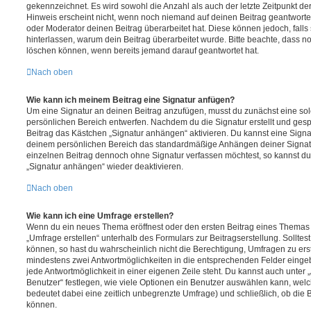
gekennzeichnet. Es wird sowohl die Anzahl als auch der letzte Zeitpunkt d
Hinweis erscheint nicht, wenn noch niemand auf deinen Beitrag geantwortet
oder Moderator deinen Beitrag überarbeitet hat. Diese können jedoch, falls s
hinterlassen, warum dein Beitrag überarbeitet wurde. Bitte beachte, dass n
löschen können, wenn bereits jemand darauf geantwortet hat.
Nach oben
Wie kann ich meinem Beitrag eine Signatur anfügen?
Um eine Signatur an deinen Beitrag anzufügen, musst du zunächst eine sol
persönlichen Bereich entwerfen. Nachdem du die Signatur erstellt und gesp
Beitrag das Kästchen „Signatur anhängen“ aktivieren. Du kannst eine Signa
deinem persönlichen Bereich das standardmäßige Anhängen deiner Signatu
einzelnen Beitrag dennoch ohne Signatur verfassen möchtest, so kannst du 
„Signatur anhängen“ wieder deaktivieren.
Nach oben
Wie kann ich eine Umfrage erstellen?
Wenn du ein neues Thema eröffnest oder den ersten Beitrag eines Themas be
„Umfrage erstellen“ unterhalb des Formulars zur Beitragserstellung. Solltes
können, so hast du wahrscheinlich nicht die Berechtigung, Umfragen zu erste
mindestens zwei Antwortmöglichkeiten in die entsprechenden Felder eingeb
jede Antwortmöglichkeit in einer eigenen Zeile steht. Du kannst auch unter
Benutzer“ festlegen, wie viele Optionen ein Benutzer auswählen kann, welche
bedeutet dabei eine zeitlich unbegrenzte Umfrage) und schließlich, ob die
können.