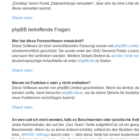
„Einstieg“ einen Punkt „Dateianhänge verwalten“, über den du eine Liste d
diese verwalten kannst.
Nach oben
phpBB betreffende Fragen
Wer hat diese Forensoftware entwickelt?
Diese Software (in ihrer unmodifizierten Fassung) wurde von
phpBB Limite
urheberrechtlich geschützt. Sie wurde unter der GNU General Public License
und kann frei vertrieben werden. Weitere Details findest du
auf der Seite v
deutschsprachige Anlaufstelle ist unter
phpBB.de
zu finden.
Nach oben
Warum ist Funktion x oder y nicht enthalten?
Diese Software wurde von phpBB Limited geschrieben. Wenn du denkst, das
werden sollte, dann besuche
phpBB Ideas
, wo du deine Stimme für beste
neue Funktionen vorschlagen kannst.
Nach oben
An wen soll ich mich wenden, falls es Beschwerden oder juristische An
Jeder Administrator, der auf der „Das Team“-Seite aufgeführt ist, ist ein geei
Beschwerde. Wenn du so keine Antwort erhältst, solltest du den Besitzer de
eine
„WHOIS“-Abfrage
durch) oder — falls diese Seite bei einem kostenlos