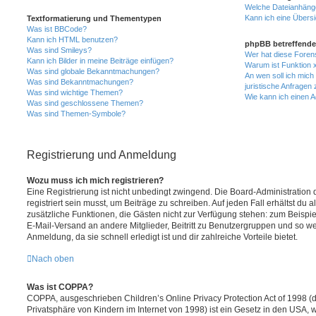
Welche Dateianhänge
Kann ich eine Übersi
Textformatierung und Thementypen
Was ist BBCode?
Kann ich HTML benutzen?
phpBB betreffende
Was sind Smileys?
Wer hat diese Foren
Kann ich Bilder in meine Beiträge einfügen?
Warum ist Funktion x
Was sind globale Bekanntmachungen?
An wen soll ich mic
Was sind Bekanntmachungen?
juristische Anfragen
Was sind wichtige Themen?
Wie kann ich einen A
Was sind geschlossene Themen?
Was sind Themen-Symbole?
Registrierung und Anmeldung
Wozu muss ich mich registrieren?
Eine Registrierung ist nicht unbedingt zwingend. Die Board-Administration
registriert sein musst, um Beiträge zu schreiben. Auf jeden Fall erhältst du als
zusätzliche Funktionen, die Gästen nicht zur Verfügung stehen: zum Beispiel
E-Mail-Versand an andere Mitglieder, Beitritt zu Benutzergruppen und so wei
Anmeldung, da sie schnell erledigt ist und dir zahlreiche Vorteile bietet.
Nach oben
Was ist COPPA?
COPPA, ausgeschrieben Children’s Online Privacy Protection Act of 1998 (
Privatsphäre von Kindern im Internet von 1998) ist ein Gesetz in den USA, w