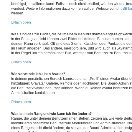
benötigst, installieren kann. Falls es noch nicht existiert, würden wir uns f
würdest. Weitere Informationen dazu können auf der Website von
phpBB Li
werden.
Nach oben
Was sind das für Bilder, die bei meinem Benutzernamen angezeigt werd
In der Beitragsansicht können zwei Bilder bei deinem Benutzernamen stehen.
deinem Rang verknüpft: Oft sind dies Sterne, Kästchen oder Punkte, die de
im Forum angeben. Das andere, meist größere, Bild wird auch als „Avatar“ b
in der Regel um ein persönliches Bild, welches von Benutzer zu Benutzer unt
Nach oben
Wie verwende ich einen Avatar?
In deinem persönlichen Bereich kannst du unter „Profil“ einen Avatar über 
hinzufügen: Gravatar, Galerie, Remote oder Hochladen. Die Board-Adminis
die Benutzer Avatare benutzen können. Wenn du keinen Avatar benutzen kan
Administration kontaktieren.
Nach oben
Was ist mein Rang und wie kann ich ihn ändern?
Ränge, die unter deinem Benutzernamen stehen, zeigen an, wie viele Beiträg
identifizieren bestimmte Benutzer wie Moderatoren und Administratoren. N
eines Ranges nicht direkt ändern, da sie von der Board-Administration festg