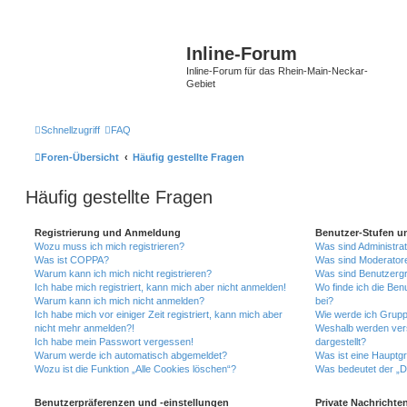
Inline-Forum
Inline-Forum für das Rhein-Main-Neckar-
Gebiet
Schnellzugriff
FAQ
Foren-Übersicht
Häufig gestellte Fragen
Häufig gestellte Fragen
Registrierung und Anmeldung
Benutzer-Stufen u
Wozu muss ich mich registrieren?
Was sind Administra
Was ist COPPA?
Was sind Moderator
Warum kann ich mich nicht registrieren?
Was sind Benutzerg
Ich habe mich registriert, kann mich aber nicht anmelden!
Wo finde ich die Ben
Warum kann ich mich nicht anmelden?
bei?
Ich habe mich vor einiger Zeit registriert, kann mich aber
Wie werde ich Grupp
nicht mehr anmelden?!
Weshalb werden ver
Ich habe mein Passwort vergessen!
dargestellt?
Warum werde ich automatisch abgemeldet?
Was ist eine Hauptg
Wozu ist die Funktion „Alle Cookies löschen“?
Was bedeutet der „Da
Benutzerpräferenzen und -einstellungen
Private Nachrichte