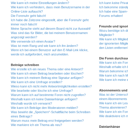
Wie kann ich meine Einstellungen ändern?
Ich kann keine Priva
Wie kann ich verhindern, dass mein Benutzername in der
Ich bekomme ständig
Online-Liste auftaucht?
Ich habe eine Spam-E
Die Forenuhr geht falsch!
Forums erhalten!
Ich habe die Zeitzone eingestellt, aber die Forenuhr geht
immer noch falsch!
Freunde und ignori
Meine Sprache steht auf diesem Board nicht zur Auswahl!
Wozu benötige ich di
Was sind das für Bilder, die bei meinem Benutzernamen
Mitglieder?
angezeigt werden?
Wie kann ich Mitglied
Wie verwende ich einen Avatar?
der ignorierten Mitg
Was ist mein Rang und wie kann ich ihn ändern?
den Listen entfernen
Wenn ich bei einem Benutzer auf den E-Mail-Link klicke,
werde ich aufgefordert, mich anzumelden.
Die Foren durchsu
Wie kann ich ein Fo
Beiträge schreiben
Weshalb erhalte ich 
Wie erstelle ich ein neues Thema oder eine Antwort?
Warum bekomme ich b
Wie kann ich einen Beitrag bearbeiten oder löschen?
Wie kann ich nach M
Wie kann ich meinem Beitrag eine Signatur anfügen?
Wie kann ich meine 
Wie kann ich eine Umfrage erstellen?
Wieso kann ich nicht mehr Antwortmöglichkeiten erstellen?
Abonnements und 
Wie bearbeite oder lösche ich eine Umfrage?
Was ist der Untersc
Warum kann ich auf bestimmte Foren nicht zugreifen?
einem Abonnements 
Weshalb kann ich keine Dateianhänge anfügen?
Wie kann ich ein Les
Weshalb wurde ich verwarnt?
Thema abonnieren?
Wie kann ich Beiträge den Moderatoren melden?
Wie kann ich ein Fo
Was bewirkt die „Speichern“-Schaltfläche beim Schreiben
Wie deaktiviere ich
eines Beitrags?
Warum muss mein Beitrag erst freigegeben werden?
Wie markiere ich ein Thema als neu?
Dateianhänge