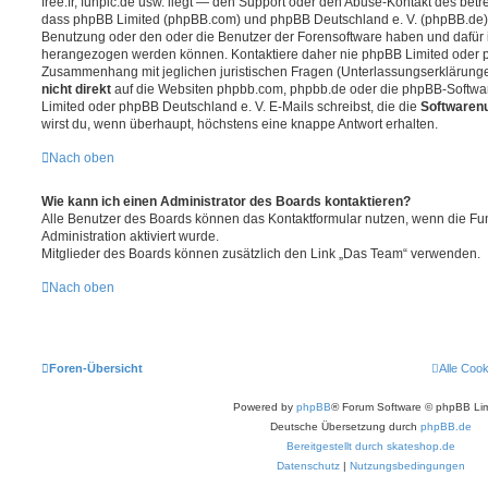
free.fr, funpic.de usw. liegt — den Support oder den Abuse-Kontakt des betr
dass phpBB Limited (phpBB.com) und phpBB Deutschland e. V. (phpBB.de
Benutzung oder den oder die Benutzer der Forensoftware haben und dafür 
herangezogen werden können. Kontaktiere daher nie phpBB Limited oder p
Zusammenhang mit jeglichen juristischen Fragen (Unterlassungserklärunge
nicht direkt
auf die Websiten phpbb.com, phpbb.de oder die phpBB-Softwar
Limited oder phpBB Deutschland e. V. E-Mails schreibst, die die
Softwarenu
wirst du, wenn überhaupt, höchstens eine knappe Antwort erhalten.
Nach oben
Wie kann ich einen Administrator des Boards kontaktieren?
Alle Benutzer des Boards können das Kontaktformular nutzen, wenn die Fun
Administration aktiviert wurde.
Mitglieder des Boards können zusätzlich den Link „Das Team“ verwenden.
Nach oben
Foren-Übersicht
Alle Coo
Powered by
phpBB
® Forum Software © phpBB Lim
Deutsche Übersetzung durch
phpBB.de
Bereitgestellt durch skateshop.de
Datenschutz
|
Nutzungsbedingungen